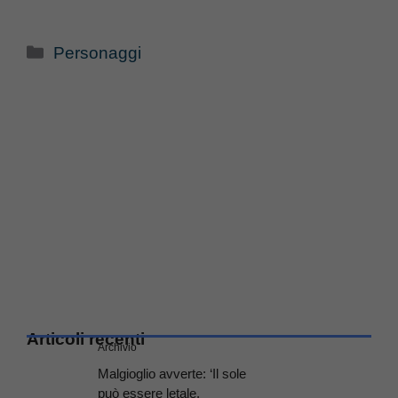
Categorie
Personaggi
Articoli recenti
Archivio
Malgioglio avverte: ‘Il sole
può essere letale,