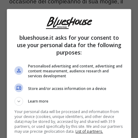
occasione del compleanno di sua moglie, il
noto attore italiano ha deciso di non
accontentarsi ma di voler mostrare a tutti noi
tutto l’amore che lo unisce alla donna e
blueshouse.it asks for your consent to
use your personal data for the following
madre di sua figlia.
purposes:
Così, con un messaggio che ha senza
Personalised advertising and content, advertising and
content measurement, audience research and
services development
dubbio commosso e fatto sciogliere il cuore
di tutti noi, Luca Argentero decide di fare
Store and/or access information on a device
degli auguri pubblici e soprattutto molto
Learn more
sentiti a sua moglie. O, come la chiama lui
Your personal data will be processed and information from
your device (cookies, unique identifiers, and other device
all’interno dello stesso post,
la sua “Pully”.
data) may be stored by, accessed by and shared with 319
partners, or used specifically by this site. We and our partners
may use precise geolocation data.
List of partners.
“Impegnato a dirti che ti amo in ogni angolo