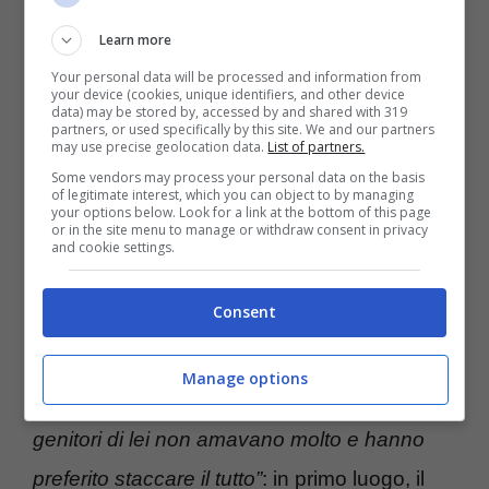
stelle’, anche Rocco Siffredi è stato grande
Learn more
protagonista delle serate con Milly Carlucci. Il
Your personal data will be processed and information from
noto attore è stato super ospite in studio:
your device (cookies, unique identifiers, and other device
data) may be stored by, accessed by and shared with 319
partners, or used specifically by this site. We and our partners
spesso e volentieri, il tutto veniva
may use precise geolocation data.
List of partners.
documentato
con stories condivise sui
Some vendors may process your personal data on the basis
of legitimate interest, which you can object to by managing
social network.
Il 59enne, in queste ore, ha
your options below. Look for a link at the bottom of this page
or in the site menu to manage or withdraw consent in privacy
and cookie settings.
stupito tutti con alcune rivelazioni inaspettate.
Consent
“Spero che il loro amore faccia
completamente dimenticare il primo amore di
Manage options
Lorenzo,
purtroppo per via del mio status,
i
genitori di lei non amavano molto e hanno
preferito staccare il tutto”
: in primo luogo, il