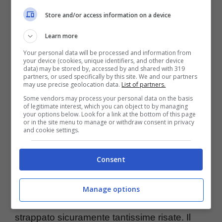
profonda ammirazione, attendendo nuovi
Store and/or access information on a device
contenuti sul web. Il figlio di Rocco (
sai
Learn more
perché non ha il cognome del padre?
) non
Your personal data will be processed and information from
ama stare al centro dell’attenzione e utilizza
your device (cookies, unique identifiers, and other device
data) may be stored by, accessed by and shared with 319
partners, or used specifically by this site. We and our partners
poco i social mentre Lucrezia ama postare
may use precise geolocation data.
List of partners.
tantissimi contenuti al giorno.
Nelle ultime
Some vendors may process your personal data on the basis
of legitimate interest, which you can object to by managing
ore, la ballerina ha piazzato sul web un video
your options below. Look for a link at the bottom of this page
or in the site menu to manage or withdraw consent in privacy
and cookie settings.
alquanto sorprendente in cui si vede il
compagno che conquista il cuore di
Consent
qualcun’altra.
Manage options
Il filmato, piazzato tra le stories IG, ha
strappato sicuramente tantissime risate. Il