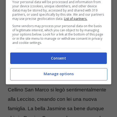
Your personal data will be processed and information from
your device (cookies, unique identifiers, and other device
stiano le cose con Romina Power.
Lei sa
data) may be stored by, accessed by and shared with 319
partners, or used specifically by this site. We and our partners
benissimo che quest’ultima è stata legata a
may use precise geolocation data.
List of partners.
lungo a suo padre, prima che lei nascesse. E
Some vendors may process your personal data on the basis
of legitimate interest, which you can object to by managing
your options below. Look for a link at the bottom of this page
ha imparato che il pubblico ancora considera
or in the site menu to manage or withdraw consent in privacy
and cookie settings.
Al Bano e Romina una cosa sola, anche se
non è più così da tanto tempo.
Consent
Era il 1999 quando i due si separarono
, ed
Manage options
a distanza di un anno circa il cantautore di
Cellino San Marco si legò sentimentalmente
alla Lecciso, creando con lei una nuova
famiglia. La bella Jasmine sa bene dunque