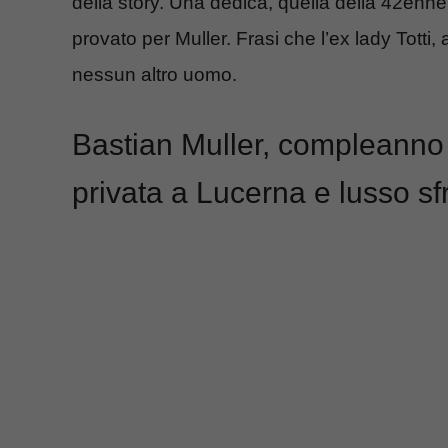
della story. Una dedica, quella della 42enne
provato per Muller. Frasi che l’ex lady Totti
nessun altro uomo.
Bastian Muller, compleanno a 
privata a Lucerna e lusso sf