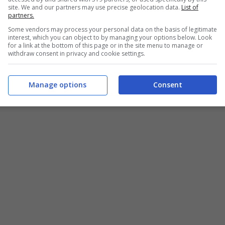
site. We and our partners may use precise geolocation data.
List of
partners.
Some vendors may process your personal data on the basis of legitimate
interest, which you can object to by managing your options below. Look
for a link at the bottom of this page or in the site menu to manage or
withdraw consent in privacy and cookie settings.
it
Manage options
Consent