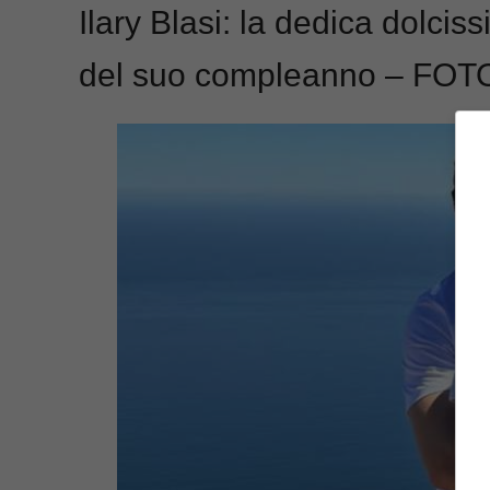
Ilary Blasi: la dedica dolcis
del suo compleanno – FOT