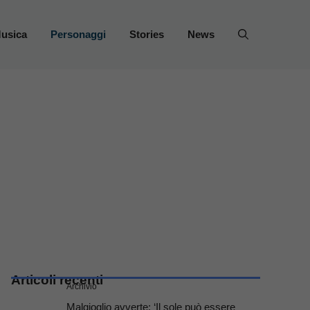
usica
Personaggi
Stories
News
Articoli recenti
Archivio
Malgioglio avverte: ‘Il sole può essere