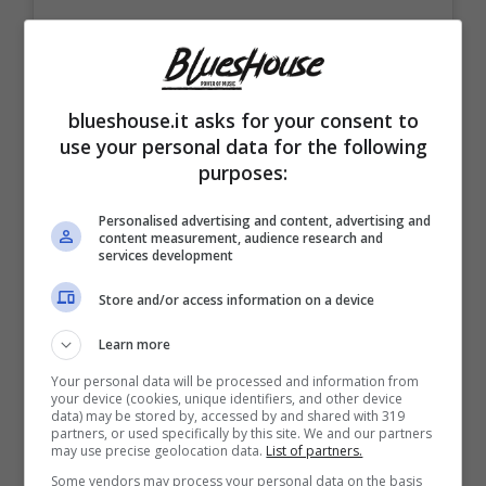
Un post condiviso da 𝑭𝒂𝒏𝒈𝒊𝒓𝒍 𝑩𝒂𝒓𝒐𝒏𝒆 ✨🇲🇽 (@fangirlbarone)
blueshouse.it asks for your consent to
use your personal data for the following
purposes:
Personalised advertising and content, advertising and
content measurement, audience research and
services development
Store and/or access information on a device
Learn more
Your personal data will be processed and information from
your device (cookies, unique identifiers, and other device
data) may be stored by, accessed by and shared with 319
partners, or used specifically by this site. We and our partners
may use precise geolocation data.
List of partners.
Posto che vai, usanza che trovi. Ben lo
Some vendors may process your personal data on the basis