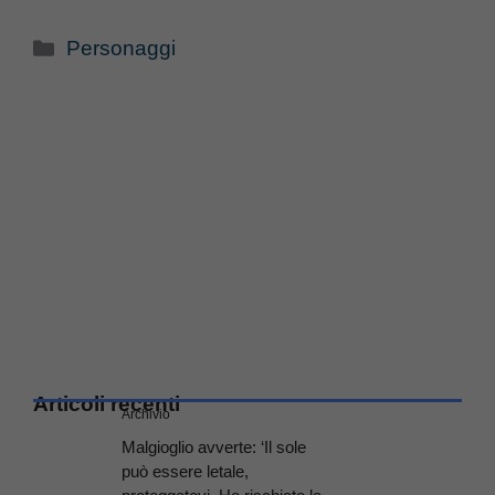
Categorie
Personaggi
Articoli recenti
Archivio
Malgioglio avverte: ‘Il sole
può essere letale,