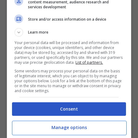
arriva un aggiornamento che rincuora i fan. Il
content measurement, audience research and
services development
trio è pronto a tornare sul palco per un
Store and/or access information on a device
evento attesissimo: nell’ambito del
Musart
Learn more
Festival Firenze
, in programma dal 17 e al
Your personal data will be processed and information from
27 luglio, si terranno dei concerti di grandi
your device (cookies, unique identifiers, and other device
data) may be stored by, accessed by and shared with 319
esponenti della musica italiana del calibro di
partners, or used specifically by this site. We and our partners
may use precise geolocation data.
List of partners.
Roberto Vecchioni, i Pooh e
anche de Il
Some vendors may process your personal data on the basis
of legitimate interest, which you can object to by managing
Volo.
your options below. Look for a link at the bottom of this page
or in the site menu to manage or withdraw consent in privacy
and cookie settings.
Il gruppo canterà sul palco dell’incantevole
Consent
Parco mediceo di Pratolini
, sito
dell’Unesco, il
prossimo 22 luglio
, con una
Manage options
scaletta unica in cui oltre ai suoi grandi