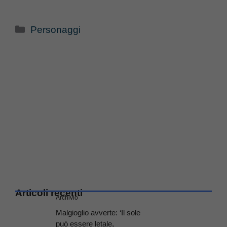
Categorie
Personaggi
Articoli recenti
Archivio
Malgioglio avverte: ‘Il sole
può essere letale,