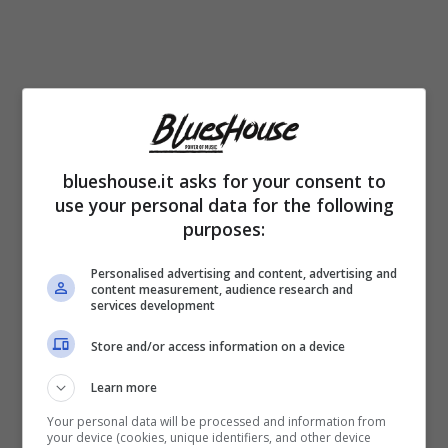
blueshouse.it asks for your consent to
use your personal data for the following
purposes:
Personalised advertising and content, advertising and
Il recente
scatto
condiviso da Boschetto sul
content measurement, audience research and
services development
suo canale social è stata una risposta
condita da una potente
carica emotiva
dopo
Store and/or access information on a device
l’annuncio del loro
matrimonio
. La foto, che
Learn more
rappresenta un autentico
momento di
Your personal data will be processed and information from
your device (cookies, unique identifiers, and other device