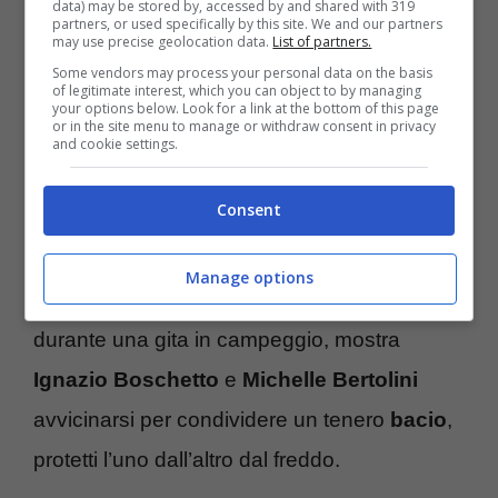
data) may be stored by, accessed by and shared with 319
affetto
, ha catturato l’attenzione dei fan,
partners, or used specifically by this site. We and our partners
may use precise geolocation data.
List of partners.
confermando che l’amore per il tenore, in
Some vendors may process your personal data on the basis
questo periodo è sopra ogni cosa.
of legitimate interest, which you can object to by managing
your options below. Look for a link at the bottom of this page
or in the site menu to manage or withdraw consent in privacy
and cookie settings.
Ignazio Boschetto e lo SCATTO
passionale via social: la reazione della
Consent
fidanzata
Manage options
La
scena
, che sembra essere stata catturata
durante una gita in campeggio, mostra
Ignazio Boschetto
e
Michelle Bertolini
avvicinarsi per condividere un tenero
bacio
,
protetti l’uno dall’altro dal freddo.