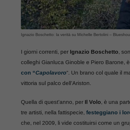
Ignazio Boschetto: la verità su Michelle Bertolini – Blueshou
I giorni correnti, per
Ignazio Boschetto
, so
colleghi Gianluca Ginoble e Piero Barone, è 
con “
Capolavoro
“. Un brano col quale il 
vittoria sul palco dell’Ariston.
Quella di quest’anno, per
Il Volo
, è una par
tre artisti, nella fattispecie,
festeggiano i lor
che, nel 2009, li vide costituirsi come un g