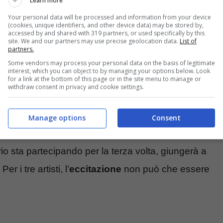
Learn more
Your personal data will be processed and information from your device
(cookies, unique identifiers, and other device data) may be stored by,
accessed by and shared with 319 partners, or used specifically by this
site. We and our partners may use precise geolocation data.
List of
partners.
Some vendors may process your personal data on the basis of legitimate
interest, which you can object to by managing your options below. Look
for a link at the bottom of this page or in the site menu to manage or
withdraw consent in privacy and cookie settings.
Manage options
Consent
gnazio Boschetto
sono interamente concentrate
rio sta partecipando per la terza volta, giungerà a
r i tre artisti, l’
eccitazione
non può che essere