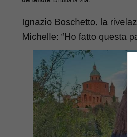
del tenore
. Di tutta la vita.
Ignazio Boschetto, la rivel
Michelle: “Ho fatto questa p