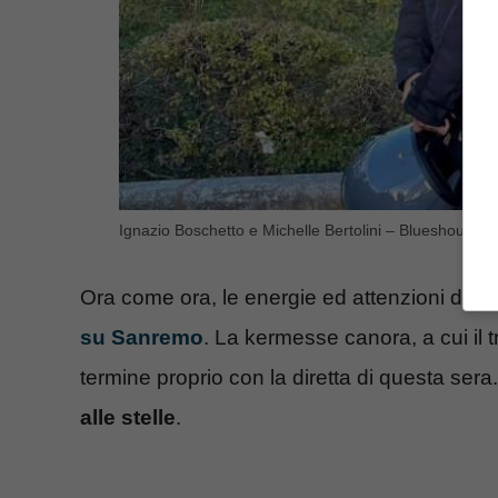
Ignazio Boschetto e Michelle Bertolini – Blueshouse.it
Ora come ora, le energie ed attenzioni di I
su Sanremo
. La kermesse canora, a cui il t
termine proprio con la diretta di questa sera. Pe
alle stelle
.