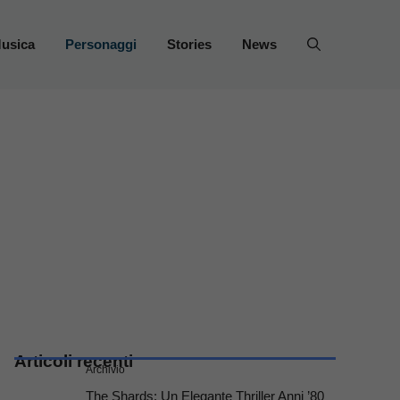
usica
Personaggi
Stories
News
Articoli recenti
Archivio
The Shards: Un Elegante Thriller Anni ’80