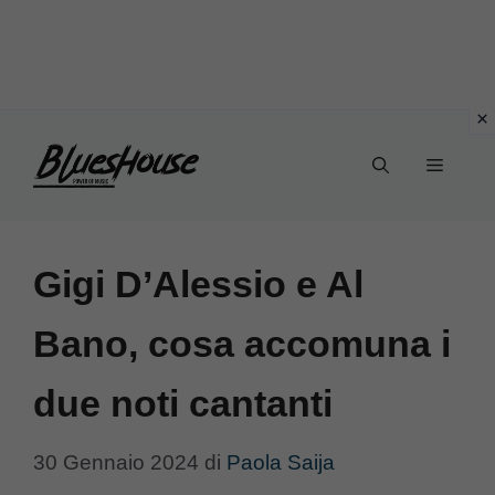
Vai
Menu
al
contenuto
Gigi D’Alessio e Al
Bano, cosa accomuna i
due noti cantanti
30 Gennaio 2024
di
Paola Saija