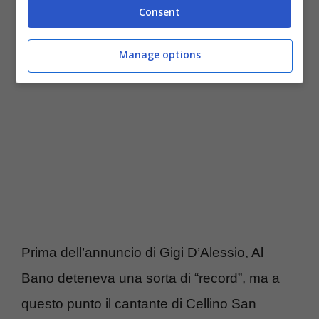
Consent
napoletano arriva il sesto figlio
Manage options
Prima dell’annuncio di Gigi D’Alessio, Al
Bano deteneva una sorta di “record”, ma a
questo punto il cantante di Cellino San