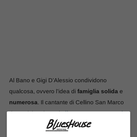
Al Bano e Gigi D’Alessio condividono
qualcosa, ovvero l’idea di
famiglia solida
e
numerosa
. Il cantante di Cellino San Marco
da qualche giorno è
diventato nonno per la
quarta volta: è venuto al mondo Axel
Lupo, figlio di Romina Carrisi
. Proprio sul