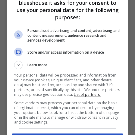
blueshouse.it asks for your consent to
nome scelto per il piccolo, la stessa Romina
use your personal data for the following
purposes:
si è ritrovata a dover rispondere ad alcune
parole utilizzate da
Fiorello
. Il conduttore
Personalised advertising and content, advertising and
content measurement, audience research and
services development
aveva commentato ironicamente il nome del
piccolo nipote di Al Bano.
Store and/or access information on a device
Learn more
Il cantante prima, però di essere nonno di
Your personal data will be processed and information from
your device (cookies, unique identifiers, and other device
quattro nipoti e anche padre di sei figli. Lui
data) may be stored by, accessed by and shared with 319
partners, or used specifically by this site. We and our partners
come
Gigi D’Alessio
non hanno mai
may use precise geolocation data.
List of partners.
Some vendors may process your personal data on the basis
nascosto il profondo desiderio di avere una
of legitimate interest, which you can object to by managing
your options below. Look for a link at the bottom of this page
famiglia grande
.
or in the site menu to manage or withdraw consent in privacy
and cookie settings.
Gigi D’Alessio anche per l’artista