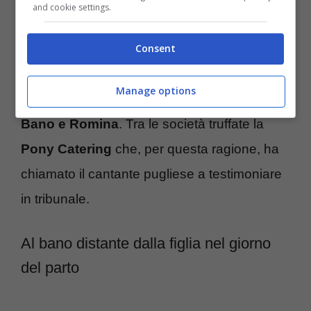
and cookie settings.
artisti avevano abbandonato parlando di
“
inadempienze contrattuali
”, fra questi
Consent
c’erano:
Vinicio Capossela
,
Loredana
Manage options
Bertè
,
Patty Pravo
,
Massimo Raniero
e
Al
Bano e Romina
. Tra le società truffate la
Pony Catering
che, per questa ragione, ha
chiamato il cantante pugliese a testimoniare
in tribunale.
Al bano distante dalla figlia nel giorno
del parto