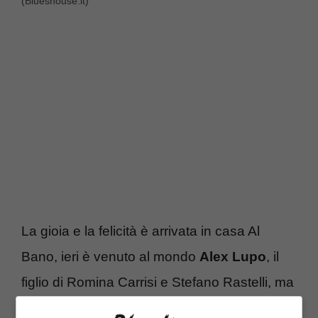
(Blueshouse.it)
La gioia e la felicità è arrivata in casa Al
Bano, ieri è venuto al mondo
Alex Lupo
, il
figlio di Romina Carrisi e Stefano Rastelli, ma
il nonno era accanto alla figlia, il motivo? Si