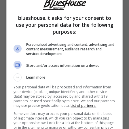
trovava in
Tribunale a Rimini
. Il cantante,
infatti, era stato chiamato come
testimone
blueshouse.it asks for your consent to
use your personal data for the following
della
parte civile
in un
processo per truffa
.
purposes:
Personalised advertising and content, advertising and
Tutto è legato ad una questione legata ad
content measurement, audience research and
services development
alcuni
concerti
che poi sono
saltati
. Gli
Store and/or access information on a device
eventi si sarebbero dovuti tenere alla
darsena di Rimini qualche anno fa, nel
Learn more
dettaglio nel 2018. Proprio in quella
Your personal data will be processed and information from
your device (cookies, unique identifiers, and other device
data) may be stored by, accessed by and shared with 319
occasione, diversi cantanti italiani e non solo
partners, or used specifically by this site. We and our partners
may use precise geolocation data.
List of partners.
avrebbero dovuto calcare il palco del
Beat
Some vendors may process your personal data on the basis
Village
. Purtroppo, però, tutto questo risultò
of legitimate interest, which you can object to by managing
your options below. Look for a link at the bottom of this page
or in the site menu to manage or withdraw consent in privacy
essere una truffa. Così poco dopo alcuni