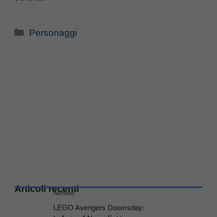
Categorie
Personaggi
Articoli recenti
Archivio
LEGO Avengers Doomsday: