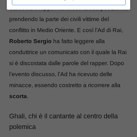
Sanremo il rapper ha difeso la sua posizione,
prendendo la parte dei civili vittime del
conflitto in Medio Oriente. E così l’Ad di Rai,
Roberto Sergio
ha fatto leggere alla
conduttrice un comunicato con il quale la Rai
si è discostata dalle parole del rapper. Dopo
l’evento discusso, l’Ad ha ricevuto delle
minacce, essendo costretto a ricorrere alla
scorta
.
Ghali, chi è il cantante al centro della
polemica