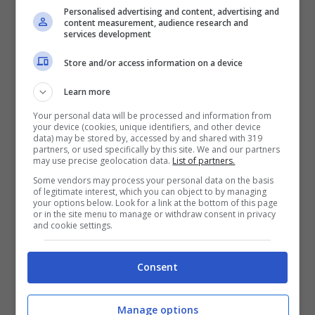
Personalised advertising and content, advertising and
Su X, Ghali ha detto la sua dopo il polverone
content measurement, audience research and
services development
alzatosi per via delle sue parole a Sanremo e
Store and/or access information on a device
quanto accaduto a “Domenica In”.
“Non
chiamatelo caso Ghali: per me era solo il
Learn more
caso di parlarne”
, le parole del cantante.
Your personal data will be processed and information from
your device (cookies, unique identifiers, and other device
data) may be stored by, accessed by and shared with 319
partners, or used specifically by this site. We and our partners
Ghali aveva già sottolineato come quando le
may use precise geolocation data.
List of partners.
Some vendors may process your personal data on the basis
cose nella sua vita vanno bene, tiene
of legitimate interest, which you can object to by managing
your options below. Look for a link at the bottom of this page
sempre a mente come
nel globo ci sono
or in the site menu to manage or withdraw consent in privacy
and cookie settings.
delle criticità
che non si possono non tenere
in considerazione.
Consent
Ospite da Mara Venier, durante uno speciale
Manage options