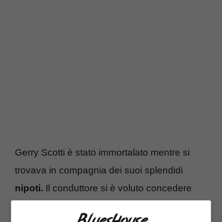
Gerry Scotti è stato immortalato mentre si
trovava in compagnia dei suoi splendidi
nipoti.
Il conduttore si è voluto concedere
qualche ora di
relax
insieme alle persone