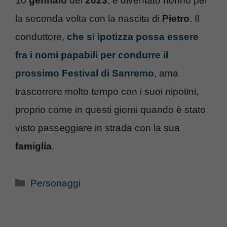
10
gennaio
del
2023
, è diventato nonno per
la seconda volta con la nascita di
Pietro
. Il
conduttore,
che si ipotizza possa essere
fra i nomi papabili per condurre il
prossimo Festival di Sanremo
, ama
trascorrere molto tempo con i suoi nipotini,
proprio come in questi giorni quando è stato
visto passeggiare in strada con la sua
famiglia
.
Categorie
Personaggi