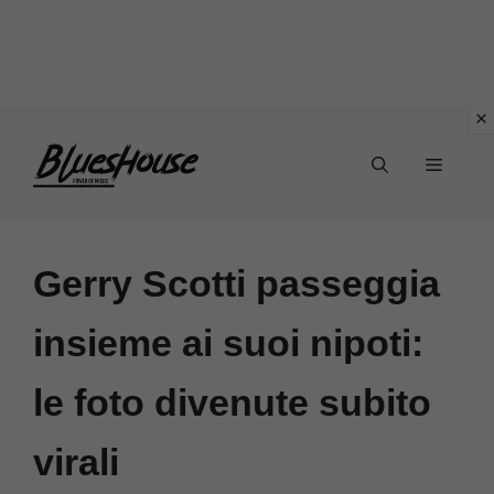
Vai
Menu
al
contenuto
Gerry Scotti passeggia
insieme ai suoi nipoti:
le foto divenute subito
virali