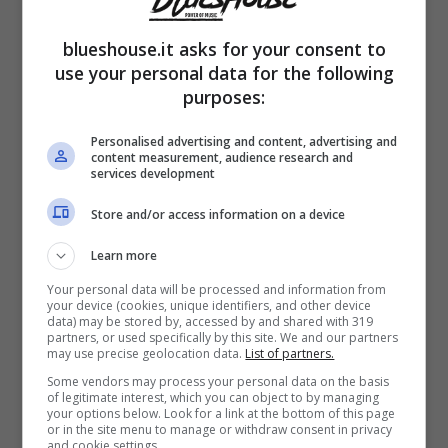
che ama, momenti mostrati dal settimanale
Chi
, in edicola oggi.
blueshouse.it asks for your consent to
use your personal data for the following
purposes:
Al settimanale Oggi, invece, lui stesso aveva
dichiarato che il
divorzio dalla moglie lo
Personalised advertising and content, advertising and
content measurement, audience research and
services development
aveva fatto soffrire molto
.
Una separazione
sofferta, avvenuta diverso tempo fa, nel
Store and/or access information on a device
2009. Scotti ha anche ammesso che si tratta
Learn more
di un dolore difficile da superare spiegando
Your personal data will be processed and information from
your device (cookies, unique identifiers, and other device
di aver appreso il grande senso della famiglia
data) may be stored by, accessed by and shared with 319
partners, or used specifically by this site. We and our partners
may use precise geolocation data.
List of partners.
dai suoi genitori.
Some vendors may process your personal data on the basis
of legitimate interest, which you can object to by managing
your options below. Look for a link at the bottom of this page
Per alleviare il dolore ci sono voluti anni, nel
or in the site menu to manage or withdraw consent in privacy
and cookie settings.