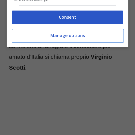
frattempo, però, è anche riuscito a creare un
bellissimo rapporto con il
figlio Edoardo
che
Consent
ha deciso di chiamare la sua primogenita
Virginia, come il nonno. Molti, infatti, non
Manage options
sanno che all’anagrafe il conduttore più
amato d’Italia si chiama proprio
Virginio
Scotti
.