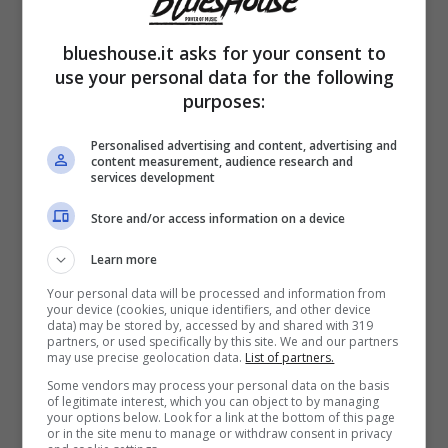
blueshouse.it asks for your consent to
use your personal data for the following
purposes:
Personalised advertising and content, advertising and
content measurement, audience research and
“
Avevo organizzato una cenetta romantica
services development
nel giardino di un albergo
“, svelò anni fa
Store and/or access information on a device
l’artista, prima di spiegare perché la
Learn more
famigerata proposta all’allora compagna non
Your personal data will be processed and information from
your device (cookies, unique identifiers, and other device
andò mai in porto. All’epoca, nella fattispecie,
data) may be stored by, accessed by and shared with 319
partners, or used specifically by this site. We and our partners
fu proprio la Angiolini stessa che, col suo
may use precise geolocation data.
List of partners.
Some vendors may process your personal data on the basis
comportamento, “impedì” al cantante di
of legitimate interest, which you can object to by managing
your options below. Look for a link at the bottom of this page
chiederle la mano.
or in the site menu to manage or withdraw consent in privacy