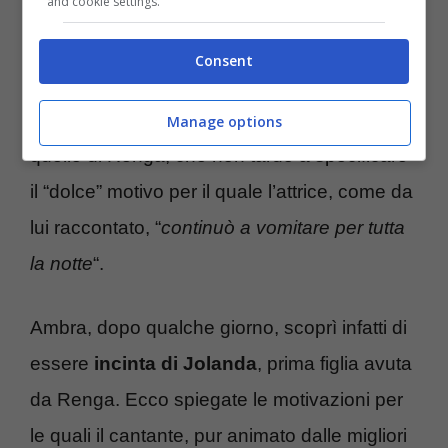
and cookie settings.
“
Stavo per farle la proposta, ma
lei è
Consent
scappata in bagno a vomitare
“. Un
racconto che non può evitare di far sorridere,
Manage options
quello di Renga, che non tardò a specificare
il “dolce” motivo per il quale l’attrice, come da
lui raccontato, “
continuò a vomitare per tutta
la notte
“.
Ambra, dopo qualche giorno, scoprì infatti di
essere
incinta di Jolanda
, prima figlia avuta
da Renga. Ecco spiegate le motivazioni per
le quali il cantante, pur animato dalle migliori