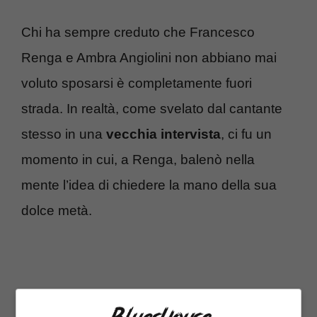
Chi ha sempre creduto che Francesco
Renga e Ambra Angiolini non abbiano mai
voluto sposarsi è completamente fuori
strada. In realtà, come svelato dal cantante
stesso in una
vecchia intervista
, ci fu un
momento in cui, a Renga, balenò nella
mente l’idea di chiedere la mano della sua
dolce metà.