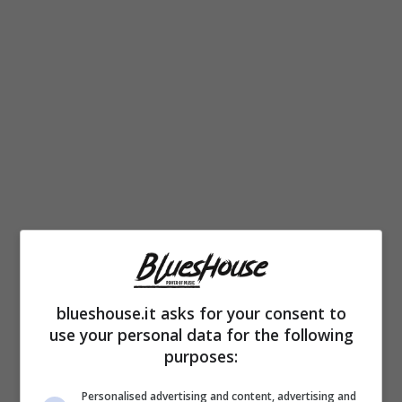
Una famiglia unita, quella di Tiziano Ferro, il
quale ha confidato di aver sempre ricevuto
blueshouse.it asks for your consent to
l’
affetto incondizionato dei suoi cari
.
use your personal data for the following
purposes:
Persino in quei periodi della sua esistenza –
dal coming out, fino al divorzio dal marito
Personalised advertising and content, advertising and