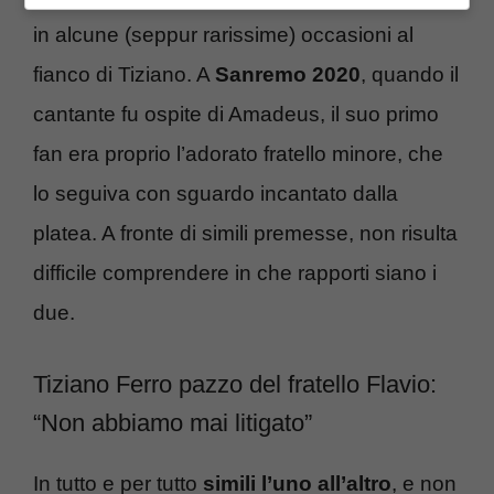
in alcune (seppur rarissime) occasioni al
fianco di Tiziano. A
Sanremo 2020
, quando il
cantante fu ospite di Amadeus, il suo primo
fan era proprio l’adorato fratello minore, che
lo seguiva con sguardo incantato dalla
platea. A fronte di simili premesse, non risulta
difficile comprendere in che rapporti siano i
due.
Tiziano Ferro pazzo del fratello Flavio:
“Non abbiamo mai litigato”
In tutto e per tutto
simili l’uno all’altro
, e non