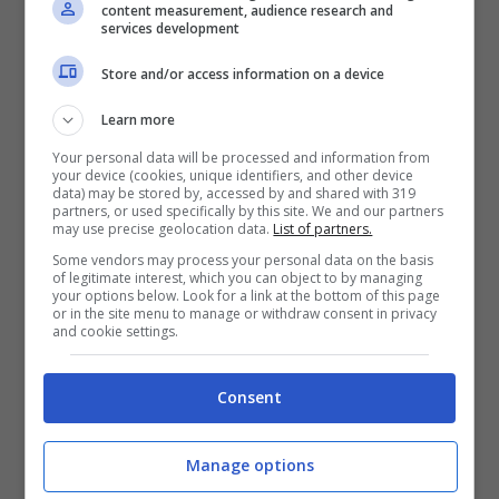
content measurement, audience research and
Victor Allen – in cui, di sostegno, il cantante
services development
ne aveva parecchia necessità.
Store and/or access information on a device
Learn more
Una persona, in particolare, è sempre
Your personal data will be processed and information from
your device (cookies, unique identifiers, and other device
rimasta al fianco dell’artista, pur trovandosi
data) may be stored by, accessed by and shared with 319
partners, or used specifically by this site. We and our partners
ad operare “nell’ombra”. Parliamo del
fratello
may use precise geolocation data.
List of partners.
minore Flavio
. Classe 1991, quest’ultimo è
Some vendors may process your personal data on the basis
of legitimate interest, which you can object to by managing
your options below. Look for a link at the bottom of this page
un grande appassionato di batteria, che
or in the site menu to manage or withdraw consent in privacy
and cookie settings.
suona fin da quando era piccolo. Al punto
tale che, anni fa, Flavio
partecipò ai tour
del
Consent
fratello più famoso nelle vesti di musicista.
Manage options
Nonostante sia timidissimo, Flavio è apparso