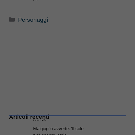
Categorie
Personaggi
Articoli recenti
Archivio
Malgioglio avverte: ‘Il sole