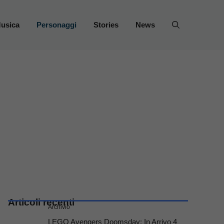
usica
Personaggi
Stories
News
Articoli recenti
Archivio
LEGO Avengers Doomsday: In Arrivo 4