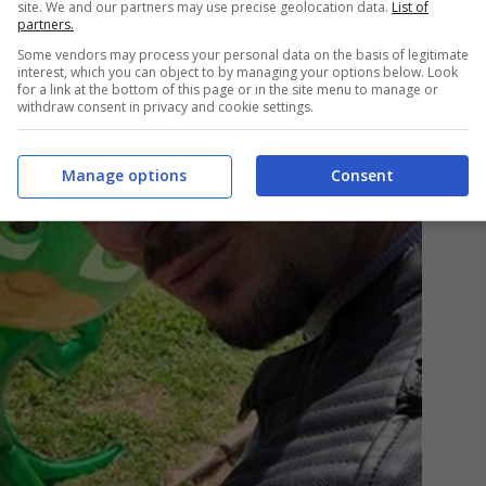
site. We and our partners may use precise geolocation data.
List of
partners.
Some vendors may process your personal data on the basis of legitimate
interest, which you can object to by managing your options below. Look
for a link at the bottom of this page or in the site menu to manage or
withdraw consent in privacy and cookie settings.
Manage options
Consent