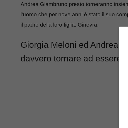
Andrea Giambruno presto torneranno insiem
l’uomo che per nove anni è stato il suo comp
il padre della loro figlia, Ginevra.
Giorgia Meloni ed Andrea G
davvero tornare ad essere 