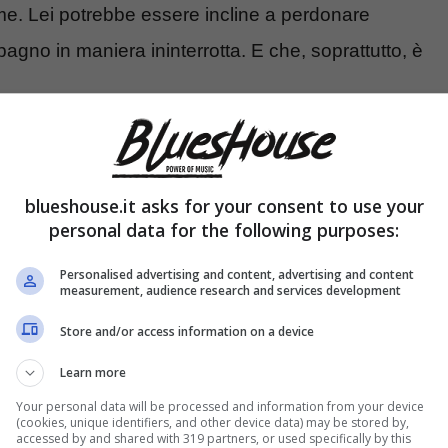
e. Lei potrebbe essere incline a perdonare
agno in maniera ininterrotta. E che, soprattutto, è
iambruno, perché potrebbero
una coppia
blueshouse.it asks for your consent to use your
personal data for the following purposes:
Personalised advertising and content, advertising and content
measurement, audience research and services development
Store and/or access information on a device
Learn more
Your personal data will be processed and information from your device
(cookies, unique identifiers, and other device data) may be stored by,
accessed by and shared with 319 partners, or used specifically by this