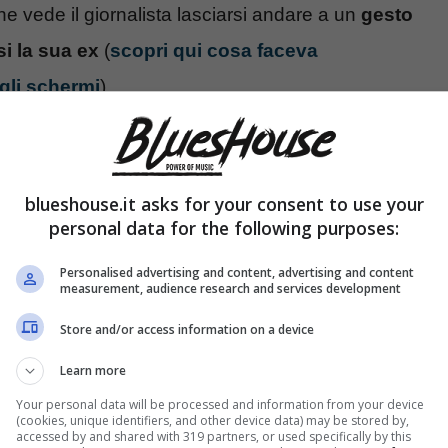
 vede il giornalista lasciarsi andare a un
gesto
i la sua ex
(
scopri qui cosa faceva
gli schermi
).
i con la Meloni dopo l’addio
blueshouse.it asks for your consent to use your
personal data for the following purposes:
Personalised advertising and content, advertising and content
measurement, audience research and services development
Store and/or access information on a device
Learn more
Your personal data will be processed and information from your device
(cookies, unique identifiers, and other device data) may be stored by,
accessed by and shared with 319 partners, or used specifically by this