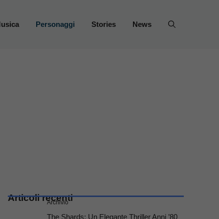
usica
Personaggi
Stories
News
Articoli recenti
Archivio
The Shards: Un Elegante Thriller Anni ’80