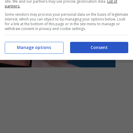
site. We and our partners may use precise geolocation data.
List of
partners.
Some vendors may process your personal data on the basis of legitimate
interest, which you can object to by managing your options below. Look
for a link at the bottom of this page or in the site menu to manage or
withdraw consent in privacy and cookie settings.
Manage options
Consent