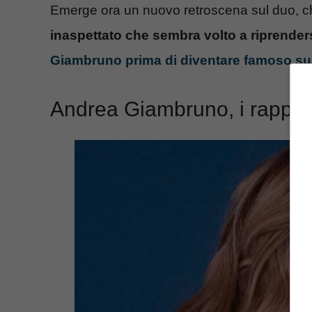
Emerge ora un nuovo retroscena sul duo, che
inaspettato che sembra volto a riprenders
Giambruno prima di diventare famoso su
Andrea Giambruno, i rapport