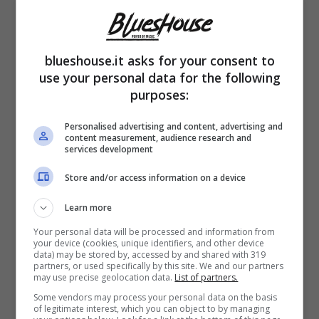
blueshouse.it asks for your consent to
use your personal data for the following
purposes:
Personalised advertising and content, advertising and
content measurement, audience research and
È
ai microfoni di “Mamma Dilettante”
che
services development
Federica Nargi e Alessandro Matri hanno
Store and/or access information on a device
scelto di svelare i dettagli della loro vita da
Learn more
genitori. Ed anche di ripercorrere i
primi anni
Your personal data will be processed and information from
your device (cookies, unique identifiers, and other device
della loro frequentazione
. Quelli, per
data) may be stored by, accessed by and shared with 319
partners, or used specifically by this site. We and our partners
intenderci, in cui la modella era super gelosa
may use precise geolocation data.
List of partners.
Some vendors may process your personal data on the basis
del fidanzato (all’epoca calciatore della
of legitimate interest, which you can object to by managing