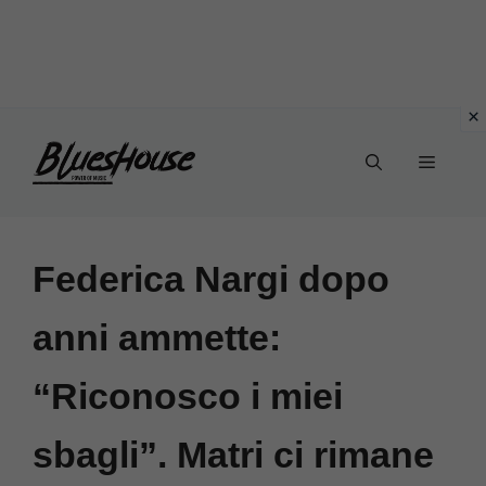
Vai
Menu
al
contenuto
Federica Nargi dopo
anni ammette:
“Riconosco i miei
sbagli”. Matri ci rimane