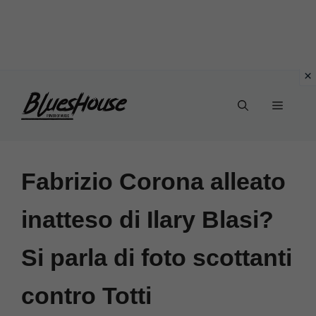
Vai
Menu
al
contenuto
Fabrizio Corona alleato
inatteso di Ilary Blasi?
Si parla di foto scottanti
contro Totti