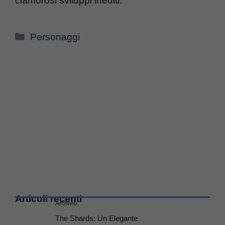
clamorosi sviluppi inediti.
Categorie
Personaggi
Articoli recenti
Archivio
The Shards: Un Elegante