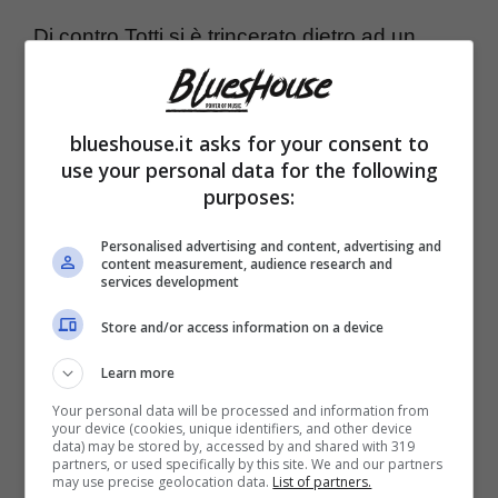
Di contro Totti si è trincerato dietro ad un
silenzio e ad una strategia volta ad ignorare
qualsiasi indiscrezione e qualunque cosa
blueshouse.it asks for your consent to
dica o faccia la sua ex moglie. In virtù di ciò
use your personal data for the following
purposes:
si parla anche di una volontà – a dirla tutta
fortemente motivata da interessi personali –
Personalised advertising and content, advertising and
content measurement, audience research and
da parte di lei
nel volere fare pace con
services development
Corona.
Store and/or access information on a device
Learn more
Eppure sono in tanti a ricordare il litigio in
Your personal data will be processed and information from
diretta televisiva avvenuto nel corso di una
your device (cookies, unique identifiers, and other device
data) may be stored by, accessed by and shared with 319
partners, or used specifically by this site. We and our partners
puntata de “L’Isola dei Famosi” tra i due. Lei
may use precise geolocation data.
List of partners.