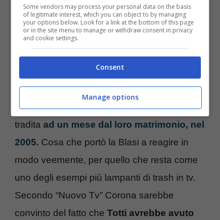
accusò lui di volere lucrare sulla privacy della
Some vendors may process your personal data on the basis
of legitimate interest, which you can object to by managing
gente, contestandogli il fatto di avere
your options below. Look for a link at the bottom of this page
or in the site menu to manage or withdraw consent in privacy
and cookie settings.
montato una vicenda del tutto inventata che
coinvolgeva suo marito (ai tempi) con la
Consent
soubrette Flavia Vento.
Manage options
Corona disse ad Ilary che Totti l’avrebbe
tradita
ad un mese dal loro matrimonio, nel
2005.
Cosa che portò la Blasi a reagire in
modo veemente, per quello che resta come
uno degli esempi più lampanti di trash in tv.
Secondo “Nuovo Tv” Corona sarebbe
convinto del fatto che
Totti avrebbe avuto