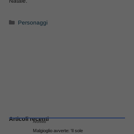
Natale.
Categorie
Personaggi
Articoli recenti
Archivio
Malgioglio avverte: ‘Il sole