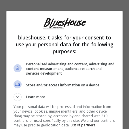
blueshouse.it asks for your consent to
use your personal data for the following
Dopo dieci anni di matrimonio e due figli, per
purposes:
Fabio Volo e la moglie Johanna
la relazione
Personalised advertising and content, advertising and
è giunta al capolinea
. Nonostante tutto, i
content measurement, audience research and
services development
due sono rimasti in ottimi rapporti. Ora, dopo
Store and/or access information on a device
quasi tre anni di privacy, lo scrittore esce allo
Learn more
scoperto,
facendosi vedere insieme alla
Your personal data will be processed and information from
nuova compagna
, una bella ragazza
your device (cookies, unique identifiers, and other device
data) may be stored by, accessed by and shared with 319
sorridente, la cui identità resta misteriosa.
partners, or used specifically by this site. We and our partners
may use precise geolocation data.
List of partners.