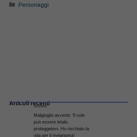
Categorie
Personaggi
Articoli recenti
Archivio
Malgioglio avverte: ‘Il sole
può essere letale,
proteggetevi. Ho rischiato la
vita per il melanoma’