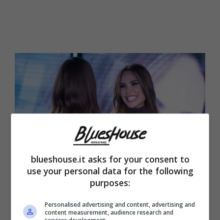
blueshouse.it asks for your consent to
use your personal data for the following
purposes:
Ilary Blasi e Silvia Toffanin a “Verissimo” (Blueshouse.it)
Personalised advertising and content, advertising and
content measurement, audience research and
Chi ha seguito tutta la vicenda Totti-Blasi