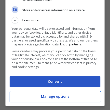
services development
però avrebbe voluto sentire dell’altro. È vero
Store and/or access information on a device
che non tutti hanno visto il documentario e
Learn more
così tramite la ricostruzione dei fatti avvenuta
Your personal data will be processed and information from
in tv, i telespettatori hanno sentito comunque
your device (cookies, unique identifiers, and other device
data) may be stored by, accessed by and shared with 319
partners, or used specifically by this site. We and our partners
la storia raccontata da Ilary, ma è anche vero
may use precise geolocation data.
List of partners.
che si sarebbe potuto tirare fuori molto di più.
Some vendors may process your personal data on the basis
of legitimate interest, which you can object to by managing
In primis capire la
ragione
della
your options below. Look for a link at the bottom of this page
or in the site menu to manage or withdraw consent in privacy
and cookie settings.
realizzazione di un
docufilm
e non di
un’intervista, magari con la stessa Silvia
Consent
Toffanin, con la quale è amica da una vita. Le
due cose sono molto diverse: sia nel modo
Manage options
(tra affidarsi a qualcuno che conduce il