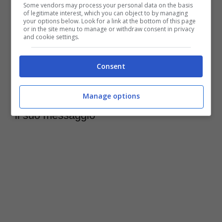
Some vendors may process your personal data on the basis
intraprendendo addirittura una vacanza
of legitimate interest, which you can object to by managing
your options below. Look for a link at the bottom of this page
or in the site menu to manage or withdraw consent in privacy
insieme in Amazzonia
per il bene dei loro
and cookie settings.
figli.
Consent
Fabio Volo e la fine della sua relazione
Manage options
con l’ex moglie: cosa vuole trasmettere
il suo messaggio