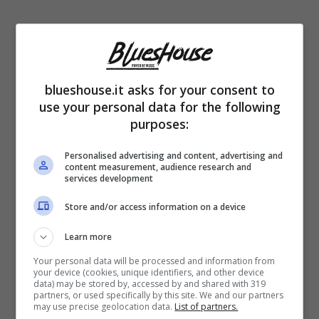
Nonostante la
fine della relazione
, Fabio
Volo ha rivelato che non c’è stata alcuna
blueshouse.it asks for your consent to
use your personal data for the following
infedeltà
da parte sua, smentendo voci e
purposes:
pettegolezzi in giro tra web e giornali. Il
Personalised advertising and content, advertising and
motivo della rottura
, ha spiegato, è stato
content measurement, audience research and
services development
evitare il caos mediatico, una scelta
Store and/or access information on a device
comprensibile data la sua visibilità pubblica.
Learn more
Nel corso degli anni, nonostante la
Your personal data will be processed and information from
your device (cookies, unique identifiers, and other device
data) may be stored by, accessed by and shared with 319
separazione, Fabio Volo e Maggy hanno
partners, or used specifically by this site. We and our partners
may use precise geolocation data.
List of partners.
mantenuto un
rapporto
di rispetto reciproco,