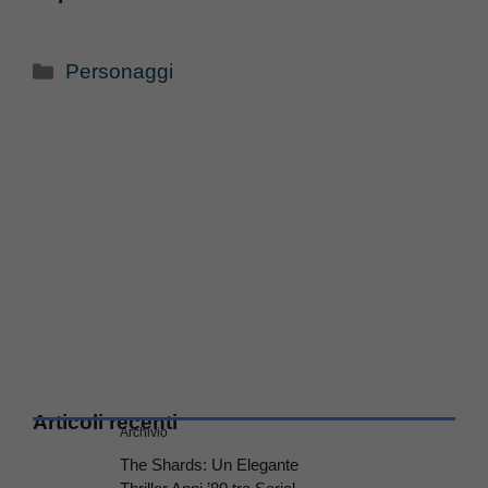
Categorie
Personaggi
Articoli recenti
Archivio
The Shards: Un Elegante