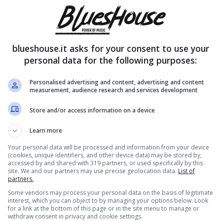
o del disco d’oro
da parte della Federazione
 “Souvenir”, uscito a metà ottobre del 2023 e che
blueshouse.it asks for your consent to use your
personal data for the following purposes:
Personalised advertising and content, advertising and content
è una vera e propria impresa
measurement, audience research and services development
Store and/or access information on a device
Learn more
Your personal data will be processed and information from your device
(cookies, unique identifiers, and other device data) may be stored by,
accessed by and shared with 319 partners, or used specifically by this
site. We and our partners may use precise geolocation data.
List of
partners.
Some vendors may process your personal data on the basis of legitimate
interest, which you can object to by managing your options below. Look
for a link at the bottom of this page or in the site menu to manage or
withdraw consent in privacy and cookie settings.