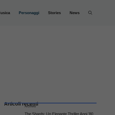
usica
Personaggi
Stories
News
Articoli recenti
Archivio
The Shards: Un Elegante Thriller Anni ’80