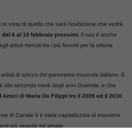
in vista di quella che sarà l’esibizione che vedrà
4
dal 6 al 10 febbraio prossimi
. Il suo è anche
 artisti ritenuti tra i più favoriti per la vittoria
rtisti di spicco del panorama musicale italiano. E
tati alla seconda metà degli anni Duemila, e che
 Amici di Maria De Filippi tra il 2009 ed il 2010
.
 show di Canale 5 è stata capitalizzata al massimo
anti più seguite ed amate.