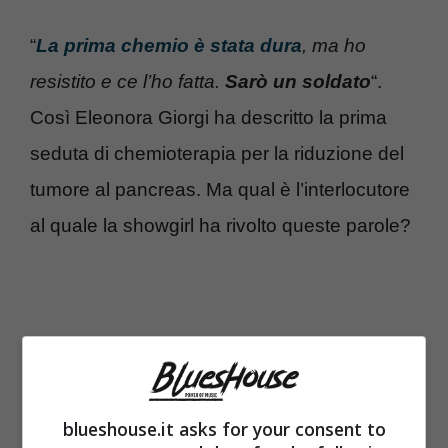
“
La prima chemio è stata dura
, ma ho
resistito e ce l’ho fatta.
Sarò un soldato
“.
Così Eleonora Giorgi ha descritto la prima
seduta di chemioterapia per la riduzione del
tumore al pancreas. Ma qual è l’interlocutore
al quale la showgirl ha rivolto queste parole?
blueshouse.it asks for your consent to