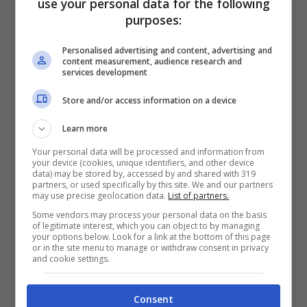
use your personal data for the following
purposes:
Personalised advertising and content, advertising and
content measurement, audience research and
Anche se sembra impossibile da credere, si
services development
tratta proprio della conduttrice di
Store and/or access information on a device
“Pomeriggio Cinque”
Myrta Merlino.
Learn more
L’ultima intervista che la showgirl rilasciò alla
Your personal data will be processed and information from
your device (cookies, unique identifiers, and other device
trasmissione risale allo scorso 1° dicembre,
data) may be stored by, accessed by and shared with 319
partners, or used specifically by this site. We and our partners
quando una preoccupatissima Eleonora
may use precise geolocation data.
List of partners.
Some vendors may process your personal data on the basis
Giorgi salutava i telespettatori con una
of legitimate interest, which you can object to by managing
your options below. Look for a link at the bottom of this page
promessa ben precisa: “
Vi terrò aggiornati
or in the site menu to manage or withdraw consent in privacy
and cookie settings.
sulla chemio
“.
Consent