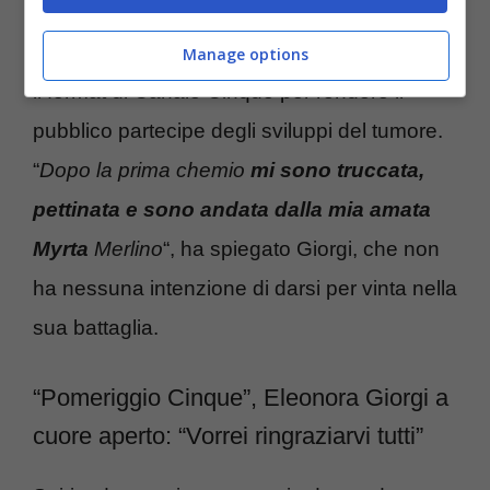
A distanza di 20 giorni, l’attrice ha tenuto fede
alla parola data e si è davvero collegata con
Manage options
il format di Canale Cinque per rendere il
pubblico partecipe degli sviluppi del tumore.
“
Dopo la prima chemio
mi sono truccata,
pettinata e sono andata dalla mia amata
Myrta
Merlino
“, ha spiegato Giorgi, che non
ha nessuna intenzione di darsi per vinta nella
sua battaglia.
“Pomeriggio Cinque”, Eleonora Giorgi a
cuore aperto: “Vorrei ringraziarvi tutti”