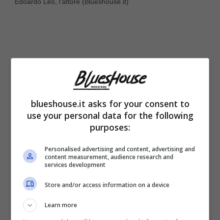
Edoardo Leo, l’attore (Blueshouse.it)
blueshouse.it asks for your consent to
use your personal data for the following
purposes:
Personalised advertising and content, advertising and
content measurement, audience research and
L’amore tra
Edoardo Leo e Laura Marafioti
services development
dura da oltre 20 anni ed è stato consacrato
Store and/or access information on a device
nel 2000, anno in cui i due hanno detto il
Learn more
fatidico sì
. Insieme da decenni, sono