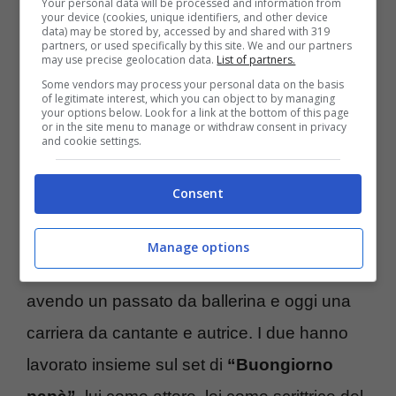
Your personal data will be processed and information from
your device (cookies, unique identifiers, and other device
genitori di Anita e Francesco.
data) may be stored by, accessed by and shared with 319
partners, or used specifically by this site. We and our partners
may use precise geolocation data.
List of partners.
Uniti da un sentimento fortissimo, tuttavia i
Some vendors may process your personal data on the basis
of legitimate interest, which you can object to by managing
due non sono soliti sbandierarlo davanti al
your options below. Look for a link at the bottom of this page
or in the site menu to manage or withdraw consent in privacy
pubblico, mantenendo con
attenzione la
and cookie settings.
loro privacy
. Da sempre la coppia ha voluto
Consent
tenersi ben lontana dai riflettori, malgrado
non solo Leo è un famoso attore, ma anche
Manage options
Laura è attiva nel mondo dello spettacolo,
avendo un passato da ballerina e oggi una
carriera da cantante e autrice. I due hanno
lavorato insieme sul set di
“Buongiorno