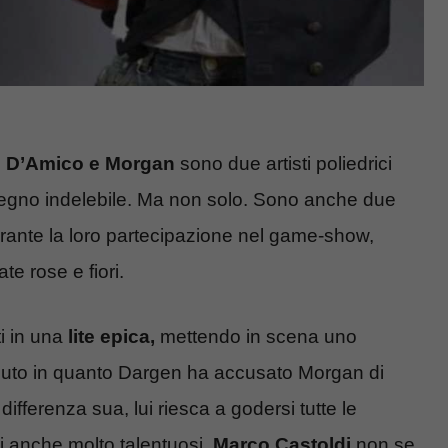
 D’Amico e Morgan
sono due artisti poliedrici
segno indelebile. Ma non solo. Sono anche due
ante la loro partecipazione nel game-show,
te rose e fiori.
i in una
lite epica,
mettendo in scena uno
aduto in quanto Dargen ha accusato Morgan di
fferenza sua, lui riesca a godersi tutte le
ti anche molto talentuosi.
Marco Castoldi
non se