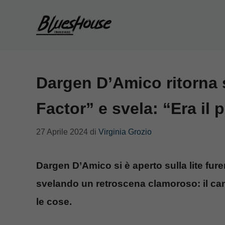
Vai
al
contenuto
Dargen D’Amico ritorna s
Factor” e svela: “Era il
27 Aprile 2024
di
Virginia Grozio
Dargen D’Amico si è aperto sulla lite fu
svelando un retroscena clamoroso: il ca
le cose.