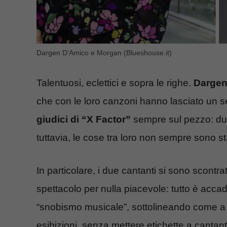
Dargen D’Amico e Morgan (Blueshouse.it)
Talentuosi, eclettici e sopra le righe.
Dargen
che con le loro canzoni hanno lasciato un 
giudici di “X Factor”
sempre sul pezzo: dur
tuttavia, le cose tra loro non sempre sono sta
In particolare, i due cantanti si sono scontrat
spettacolo per nulla piacevole: tutto è acc
“snobismo musicale”, sottolineando come a di
esibizioni, senza mettere etichette a cantan