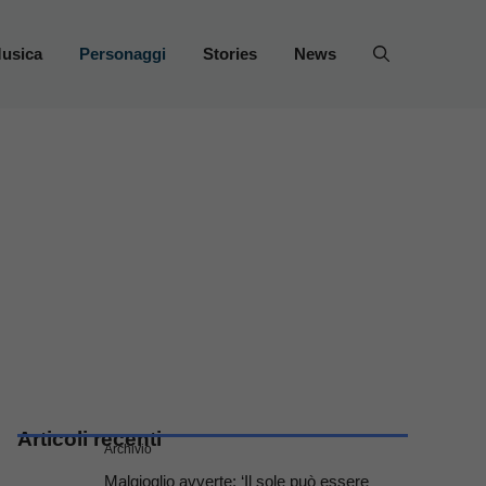
usica
Personaggi
Stories
News
Articoli recenti
Archivio
Malgioglio avverte: ‘Il sole può essere