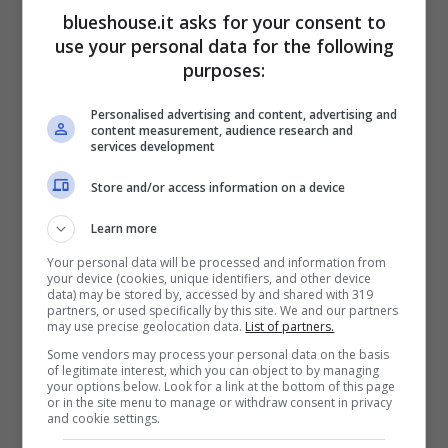
supporto del marito in questo momento
blueshouse.it asks for your consent to
use your personal data for the following
difficilissimo, segnato dal caso del Pandoro
purposes:
Balocco. Ma la crisi tra i due non sarebbe
Personalised advertising and content, advertising and
una novità: i problemi sono iniziati durante la
content measurement, audience research and
services development
co-conduzione del Festival di Sanremo di
Chiara
, in cui le manie di protagonismo del
Store and/or access information on a device
marito l’hanno messa in difficoltà.
Il bacio del
Learn more
rapper con Rosa Chemical
sul palco ha
Your personal data will be processed and information from
your device (cookies, unique identifiers, and other device
data) may be stored by, accessed by and shared with 319
fatto saltare il tappo alla moglie, sentitasi
partners, or used specifically by this site. We and our partners
may use precise geolocation data.
List of partners.
sovrastata da lui.
Some vendors may process your personal data on the basis
of legitimate interest, which you can object to by managing
your options below. Look for a link at the bottom of this page
Nell’impegno più importante della sua vita, il
or in the site menu to manage or withdraw consent in privacy
and cookie settings.
compagno le avrebbe rubato i riflettori,