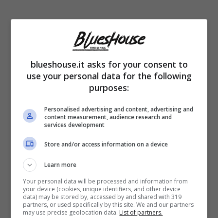
Se ormai Harry non ha praticamente nessun
rapporto con la Royal Family, tanto da non
blueshouse.it asks for your consent to
aver chiamato neanche la cognata in questo
use your personal data for the following
momento difficile, fino a poco tempo fa non
purposes:
era così.
Personalised advertising and content, advertising and
content measurement, audience research and
services development
Qualche mese fa Harry e Kate
si erano
Store and/or access information on a device
parlati, come non facevano da tempo.
Learn more
Stando a un’indiscrezione diffusa dal
Your personal data will be processed and information from
magazine
Closer
, i
due cognati avevano
your device (cookies, unique identifiers, and other device
data) may be stored by, accessed by and shared with 319
chiacchierato fino a notte fonda:
il motivo
partners, or used specifically by this site. We and our partners
may use precise geolocation data.
List of partners.