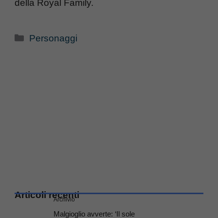
della Royal Family.
Categorie
Personaggi
Articoli recenti
Archivio
Malgioglio avverte: ‘Il sole