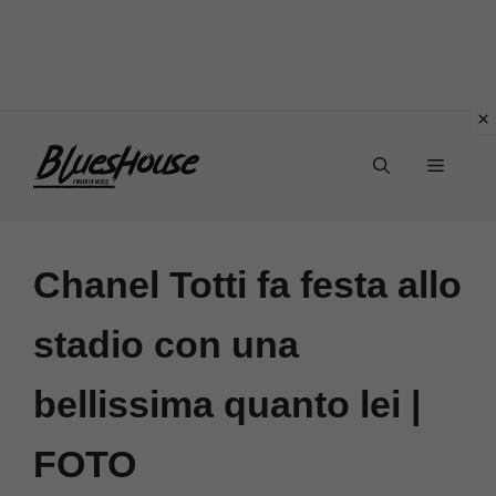
Vai
Menu
al
contenuto
Chanel Totti fa festa allo
stadio con una
bellissima quanto lei |
FOTO