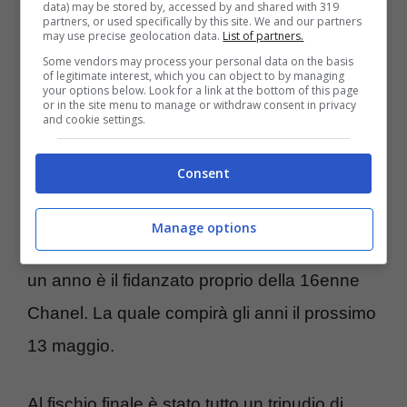
data) may be stored by, accessed by and shared with 319
partners, or used specifically by this site. We and our partners
vittoria tinta di giallorosso contro la Lazio
may use precise geolocation data.
List of partners.
c’era pure la già citata Chanel Totti.
Some vendors may process your personal data on the basis
of legitimate interest, which you can object to by managing
your options below. Look for a link at the bottom of this page
or in the site menu to manage or withdraw consent in privacy
E lei era in compagnia di una ragazza bella
and cookie settings.
al pari del suo apparire. Ad urlare a
Consent
squarciagola per la Roma accanto a Chanel
Totti c’era
Manuela Babalus. Quest’ultima è
Manage options
la sorella di Cristian Babalus
, che da più di
un anno è il fidanzato proprio della 16enne
Chanel. La quale compirà gli anni il prossimo
13 maggio.
Al fischio finale è stato tutto un tripudio di