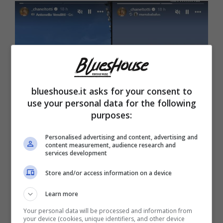
blueshouse.it asks for your consent to
use your personal data for the following
purposes:
Chanel Totti ed i suoi post (Blueshouse.it)
Personalised advertising and content, advertising and
content measurement, audience research and
services development
Il giovane, sin da questo inverno, ha deciso
Store and/or access information on a device
infine di emigrare in Spagna
e di legarsi alla
Learn more
compagine madrilena del Rayo Vallecano
.
Your personal data will be processed and information from
Tornando in casa Roma, ad assistere alla
your device (cookies, unique identifiers, and other device