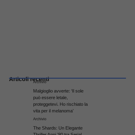
Articoli recenti
Archivio
Malgioglio avverte: ‘Il sole
può essere letale,
proteggetevi. Ho rischiato la
vita per il melanoma’
Archivio
The Shards: Un Elegante
Thriller Anni ’80 tra Serial