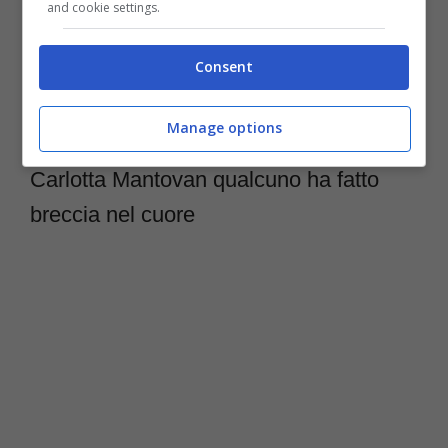
sono stati “paparazzati” prima al ristorante e
and cookie settings.
poi in alcuni negozi. Non si conosce, però,
Consent
l’identità della persona che era in compagnia
della conduttrice.
Manage options
Carlotta Mantovan qualcuno ha fatto
breccia nel cuore