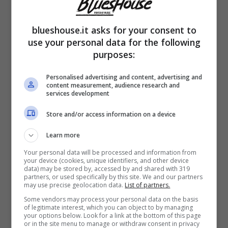
la vita tranquilla di campagna e per farlo ha
blueshouse.it asks for your consent to
scelto il sud della
Francia
. In questo
use your personal data for the following
momento è molto concentrata sulla sua
purposes:
bambina, ma su di lei si sono riaccesi i
Personalised advertising and content, advertising and
content measurement, audience research and
riflettori per via di un
presunto flirt
.
services development
Store and/or access information on a device
A far emergere il dettaglio ci hanno pensato
Learn more
alcuni scatti pubblicati dal settimanale
Oggi
Your personal data will be processed and information from
che hanno immortalato la Mantovan in dolce
your device (cookies, unique identifiers, and other device
data) may be stored by, accessed by and shared with 319
compagnia, ma chi è l’uomo misterioso?
partners, or used specifically by this site. We and our partners
may use precise geolocation data.
List of partners.
Carlotta, riporta Libero.it, è stata
fotografata
,
Some vendors may process your personal data on the basis
of legitimate interest, which you can object to by managing
mentre si trovava nella
Città Eterna
: i due
your options below. Look for a link at the bottom of this page
or in the site menu to manage or withdraw consent in privacy