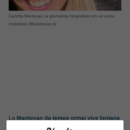
Carlotta Mantovan, la giornalista fotografata con un uomo
misterioso (Blueshouse.it)
La
Mantovan da tempo ormai vive lontana
dall’Italia
. La giornalista ha preferito alla città,