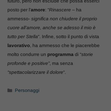
futuro, però non esclude che possa esserci
posto per l’
amore
: “
Rinascere
– ha
ammesso-
significa non chiudere il proprio
cuore all’amore, anche se adesso il mio è
tutto per Stella
“. Infine, sotto il punto di vista
lavorativo
, ha ammesso che le piacerebbe
molto condurre un
programma
di “
storie
profonde e positive”
, ma senza
“spettacolarizzare il dolore
“.
Categorie
Personaggi