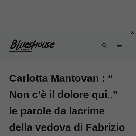
Vai
Menu
al
contenuto
Carlotta Mantovan : “
Non c’è il dolore qui..”
le parole da lacrime
della vedova di Fabrizio