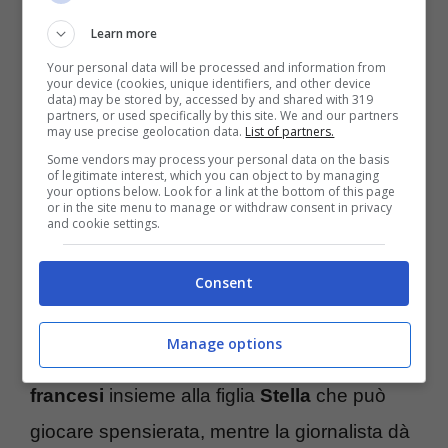
qualche anno e così si è allontanata anche
Learn more
dai riflettori, questa situazione le portato
Your personal data will be processed and information from
molta
serenità
. La conduttrice ha poi
your device (cookies, unique identifiers, and other device
data) may be stored by, accessed by and shared with 319
aggiunto di aiutare gli abitanti del
villaggio
,
partners, or used specifically by this site. We and our partners
may use precise geolocation data.
List of partners.
dove si organizzano
moltissime attività
alla
Some vendors may process your personal data on the basis
of legitimate interest, which you can object to by managing
quale prende parte quando può. Tra queste
your options below. Look for a link at the bottom of this page
or in the site menu to manage or withdraw consent in privacy
anche qualche gara con il suo
cavallo
.
and cookie settings.
Consent
Una vita totalmente diversa da quella che
conduceva in Italia, Carlotta Mantovan ha
Manage options
scelto di godersi la sua vita fra le
campagne
francesi
insieme alla figlia
Stella
che può
giocare spensierata, mentre la giornalista dà