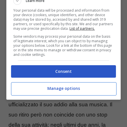
Learn more
ogni angolo del mondo.
Your personal data will be processed and information from
your device (cookies, unique identifiers, and other device
data) may be stored by, accessed by and shared with 319
Tra un successo e l’altro, piano piano
partners, or used specifically by this site. We and our partners
may use precise geolocation data.
List of partners.
l
‘equilibrio mentale della Spears si
Some vendors may process your personal data on the basis
of legitimate interest, which you can object to by managing
sgretola:
tra droghe, alcol e problemi
your options below. Look for a link at the bottom of this page
or in the site menu to manage or withdraw consent in privacy
mentali, la salute della star è fortemente
and cookie settings.
compromessa. Oggi 42 anni, l’artista ed è
Consent
sparita dalle scena da un pezzo. Da come
ha comunicato di recente non ha intenzione
Manage options
di tornare sui palchi, visto che ha
ufficializzato il suo addio alla sua musica. Il
suo ritiro però non coincide con uno stop
della sua attività: negli ultimi due anni, la