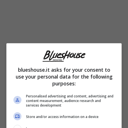
blueshouse.it asks for your consent to
use your personal data for the following
Ma il grande successo arriva per Britney nel
purposes:
1998: a soli 17 anni si afferma con i suoi
Personalised advertising and content, advertising and
content measurement, audience research and
brani pop, conquistando un successo
services development
planetario. Diventata famosa, negli anni
Store and/or access information on a device
incide innumerevoli hit che fanno ballare in