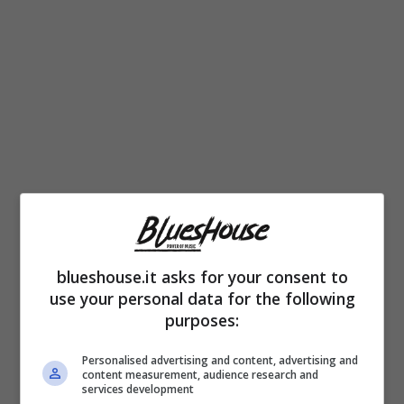
Ancora oggi nelle menti collettive c’è
blueshouse.it asks for your consent to
use your personal data for the following
l’immagine di una
giovane Britney Spears
purposes:
tra i banchi di scuola, intenta a cantate
“Baby
Personalised advertising and content, advertising and
one more time”
. Da allora di tempo né
content measurement, audience research and
services development
passato e le cose sono molto cambiate per