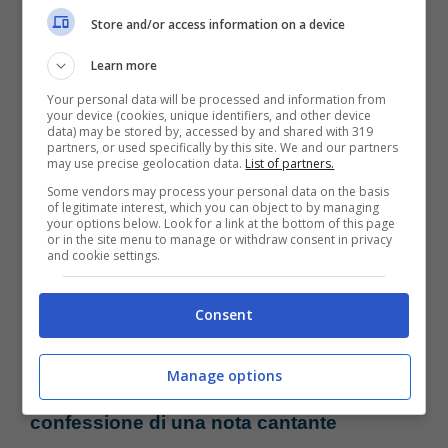
Store and/or access information on a device
l’artista,
tra le star del pop più amate in
Learn more
assoluto
.
Your personal data will be processed and information from
your device (cookies, unique identifiers, and other device
data) may be stored by, accessed by and shared with 319
Dopo molti problemi personali, oggi Britney
partners, or used specifically by this site. We and our partners
may use precise geolocation data.
List of partners.
vive isolata dal mondo, dormendo per giorni
Some vendors may process your personal data on the basis
interi. Questo è il triste quadro delle attuali
of legitimate interest, which you can object to by managing
your options below. Look for a link at the bottom of this page
or in the site menu to manage or withdraw consent in privacy
condizioni della Spears emerse dal
and cookie settings.
documentario a lei dedicato, in onda su Fox,
intitolato
“Britney Spears: The Price of
Consent
Freedom”
in cui sono mostrati retroscena
Manage options
inediti sull’artista (
scopri qui una
confessione di una nota cantante