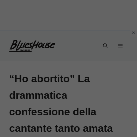
Vai
Menu
al
contenuto
“Ho abortito” La
drammatica
confessione della
cantante tanto amata