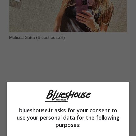
Melissa Satta (Blueshouse.it)
blueshouse.it asks for your consent to
use your personal data for the following
purposes:
A quanto pare infatti Berrettini e la Satta, che