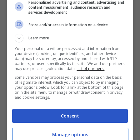
Personalised advertising and content, advertising and
content measurement, audience research and
hanno undici anni di età con lei più grande di
services development
lui,
si sarebbero lasciati
. O almeno si dice
Store and/or access information on a device
che siano in forte crisi. Lei per il giorno di San
Learn more
Valentino ha pubblicato la foto di un
Your personal data will be processed and information from
your device (cookies, unique identifiers, and other device
cioccolatino a forma di cuore.
Quasi una
data) may be stored by, accessed by and shared with 319
partners, or used specifically by this site. We and our partners
sorta di messaggio in codice
.
may use precise geolocation data.
List of partners.
Some vendors may process your personal data on the basis
of legitimate interest, which you can object to by managing
Forse Berrettini ha voluto mettere la
your options below. Look for a link at the bottom of this page
or in the site menu to manage or withdraw consent in privacy
and cookie settings.
carriera davanti a tutto
, a scapito persino
dell’amore. O forse i motivi di questa
Consent
presunta rottura sono altri, oppure ancora ci
potrebbero essere diverse motivazioni alla
Manage options