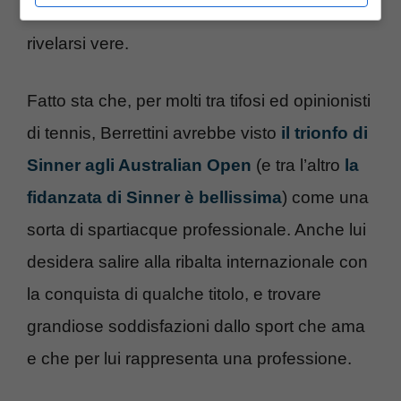
base di tutto, se queste voci dovessero
rivelarsi vere.
Fatto sta che, per molti tra tifosi ed opinionisti
di tennis, Berrettini avrebbe visto
il trionfo di
Sinner agli Australian Open
(e tra l’altro
la
fidanzata di Sinner è bellissima
) come una
sorta di spartiacque professionale. Anche lui
desidera salire alla ribalta internazionale con
la conquista di qualche titolo, e trovare
grandiose soddisfazioni dallo sport che ama
e che per lui rappresenta una professione.