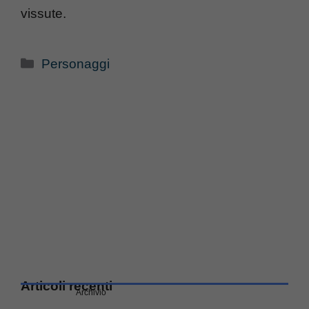
vissute.
Categorie
Personaggi
Articoli recenti
Archivio