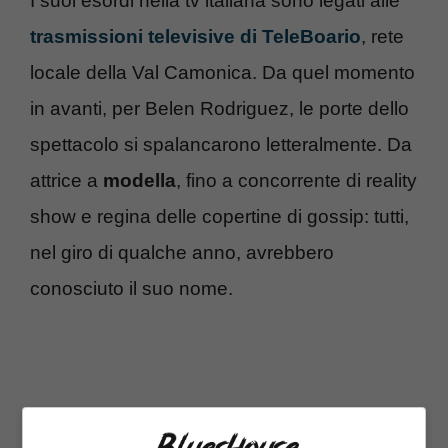
I suoi esordi nella tv italiana sono legati alle
trasmissioni televisive di TeleBoario
, rete
locale della Val Camonica. Da quel momento
in avanti, per Belen Rodriguez, le porte dello
spettacolo si spalancarono letteralmente. Da
attrice a
modella
, fino a concorrente di reality
show e regina delle copertine di gossip: tutti,
nel giro di qualche anno, avrebbero
conosciuto il suo nome.