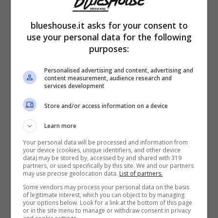
blueshouse.it asks for your consent to
use your personal data for the following
purposes:
Personalised advertising and content, advertising and
content measurement, audience research and
Sulle ragioni che impedirono alla classe
services development
1984 di affermarsi nel suo paese d’origine, la
Store and/or access information on a device
diretta interessata ha fatto chiarezza in
Learn more
occasione dell’
ospitata a “Muschio
Your personal data will be processed and information from
your device (cookies, unique identifiers, and other device
Selvaggio”
. Una domanda, quella postale
data) may be stored by, accessed by and shared with 319
partners, or used specifically by this site. We and our partners
da Fedez, a cui Rodriguez non fece poi
may use precise geolocation data.
List of partners.
troppa fatica a rispondere.
Some vendors may process your personal data on the basis
of legitimate interest, which you can object to by managing
your options below. Look for a link at the bottom of this page
or in the site menu to manage or withdraw consent in privacy