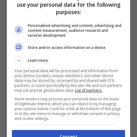
use your personal data for the following
direttamente dall’Argentina – dove è volata
purposes:
assieme alla famiglia e al compagno Elio
Personalised advertising and content, advertising and
Lorenzoni -, Belen Rodriguez non accenna a
content measurement, audience research and
services development
voler spegnere la faida social venutasi a
Store and/or access information on a device
creare con l’ex compagno
Antonino
Learn more
Spinalbese
.
Your personal data will be processed and information from
your device (cookies, unique identifiers, and other device
data) may be stored by, accessed by and shared with 319
Il fotografo, nella fattispecie, ha rimproverato
partners, or used specifically by this site. We and our partners
may use precise geolocation data.
List of partners.
alla showgirl di avergli
“sottratto” sua figlia
Some vendors may process your personal data on the basis
of legitimate interest, which you can object to by managing
Luna Marie
per le vacanze di Natale.
your options below. Look for a link at the bottom of this page
or in the site menu to manage or withdraw consent in privacy
Un’accusa dinanzi alla quale Rodriguez si è
and cookie settings.
difesa duramente: “
È lui che ha deciso di
Consent