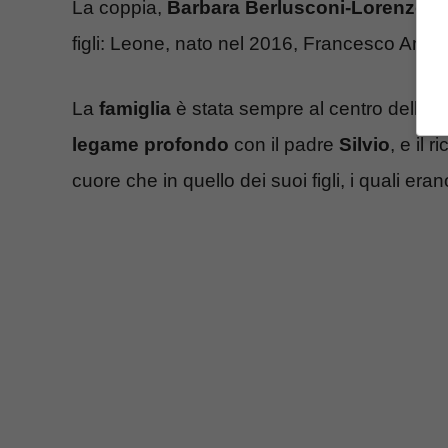
La coppia,
Barbara Berlusconi-Lorenzo Gu
figli: Leone, nato nel 2016, Francesco Amo
La
famiglia
è stata sempre al centro della 
legame profondo
con il padre
Silvio
, e il 
cuore che in quello dei suoi figli, i quali era