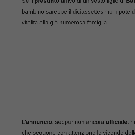
Se il
presunto
arrivo di un sesto figlio di
Bar
bambino sarebbe il diciassettesimo nipote de
vitalità alla già numerosa famiglia.
L’
annuncio
, seppur non ancora
ufficiale
, h
che seguono con attenzione le vicende della