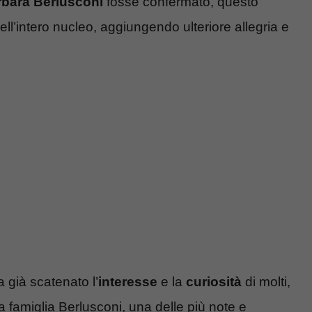
bara Berlusconi
fosse confermato, questo
ll’intero nucleo, aggiungendo ulteriore allegria e
a già scatenato l’
interesse
e la
curiosità
di molti,
 famiglia Berlusconi, una delle più note e