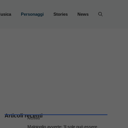
usica
Personaggi
Stories
News
Articoli recenti
Archivio
Malgioglio avverte: ‘Il sole può essere