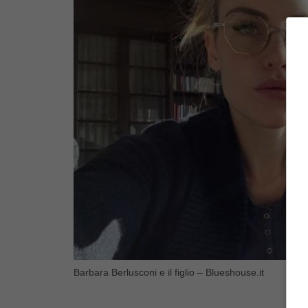
Barbara Berlusconi e il figlio – Blueshouse.it