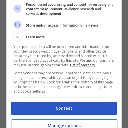
Personalised advertising and content, advertising and
Guillermo Mariotto (Blueshouse.it)
content measurement, audience research and
services development
È saltato fuori uno scatto che appartiene al
Store and/or access information on a device
passato e che mostra un protagonista
Learn more
ricorrente del programma del sabato sera di
Your personal data will be processed and information from
your device (cookies, unique identifiers, and other device
Rai 1.
Grande è la sorpresa nello scoprire
data) may be stored by, accessed by and shared with 319
partners, or used specifically by this site. We and our partners
di chi si tratta
, anche se non tutti si sono
may use precise geolocation data.
List of partners.
Some vendors may process your personal data on the basis
dimostrati in grado di capire al primo colpo
of legitimate interest, which you can object to by managing
your options below. Look for a link at the bottom of this page
chi è che è raffigurato con una a sua volta
or in the site menu to manage or withdraw consent in privacy
and cookie settings.
più giovane Milly Carlucci.
Consent
L’immagine risale al 1998
e testimonia
come lui conosca già da molto tempo la
Manage options