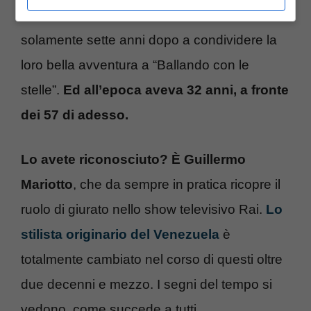
stessa Carlucci. I due si sarebbero ritrovati
solamente sette anni dopo a condividere la
loro bella avventura a “Ballando con le
stelle”.
Ed all’epoca aveva 32 anni, a fronte
dei 57 di adesso.
Lo avete riconosciuto? È Guillermo
Mariotto
, che da sempre in pratica ricopre il
ruolo di giurato nello show televisivo Rai.
Lo
stilista originario del Venezuela
è
totalmente cambiato nel corso di questi oltre
due decenni e mezzo. I segni del tempo si
vedono, come succede a tutti.