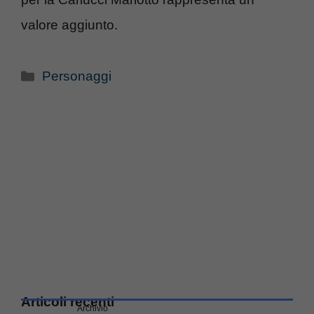
valore aggiunto.
Categorie
Personaggi
Articoli recenti
Archivio