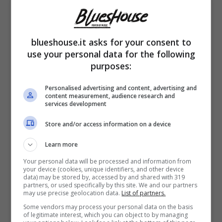
Proprio ieri, mentre si stava dedicando alle
blueshouse.it asks for your consent to
pulizie di casa, la classe 1996 si è trovata
use your personal data for the following
purposes:
coinvolta in una
spiacevole disavventura
.
Un imprevisto che, come svelato dalla
Personalised advertising and content, advertising and
content measurement, audience research and
services development
26enne, sarebbe potuto finire nel peggiore
dei modi: “
Ho rischiato di perdere metà
Store and/or access information on a device
testa
“.
Learn more
Your personal data will be processed and information from
your device (cookies, unique identifiers, and other device
Il racconto della conduttrice è agghiacciante
data) may be stored by, accessed by and shared with 319
partners, or used specifically by this site. We and our partners
e non può far a meno di accapponare la
may use precise geolocation data.
List of partners.
Some vendors may process your personal data on the basis
pelle. La figlia di Michelle ha infatti spiegato
of legitimate interest, which you can object to by managing