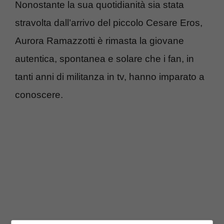
Nonostante la sua quotidianità sia stata
stravolta dall’arrivo del piccolo Cesare Eros,
Aurora Ramazzotti è rimasta la giovane
autentica, spontanea e solare che i fan, in
tanti anni di militanza in tv, hanno imparato a
conoscere.