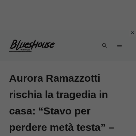
Vai
Menu
al
contenuto
Aurora Ramazzotti
rischia la tragedia in
casa: “Stavo per
perdere metà testa” –