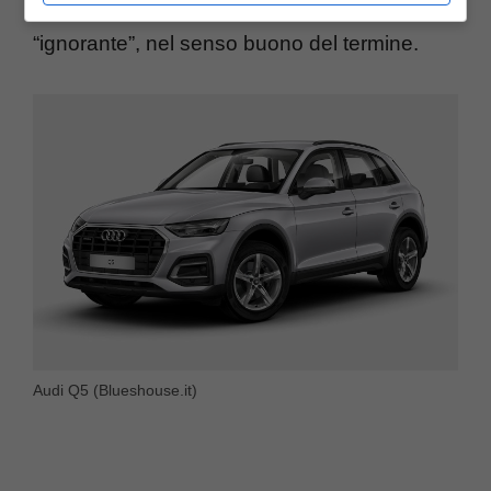
Per quella che è una macchina veramente
“ignorante”, nel senso buono del termine.
Audi Q5 (Blueshouse.it)