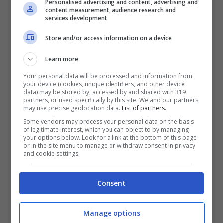
Personalised advertising and content, advertising and
content measurement, audience research and
in delle storie Instagram realizzate di recente,
services development
di essersi letteralmente innamorata di una
Store and/or access information on a device
automobile. D’altronde anche ad alcuni di noi
Learn more
sarà successo di avere avuto il pallino per
Your personal data will be processed and information from
your device (cookies, unique identifiers, and other device
questo modello di smartphone, per una
data) may be stored by, accessed by and shared with 319
partners, or used specifically by this site. We and our partners
console di videogiochi, per un vestito, una
may use precise geolocation data.
List of partners.
borsa o delle scarpe firmate.
Some vendors may process your personal data on the basis
of legitimate interest, which you can object to by managing
your options below. Look for a link at the bottom of this page
or in the site menu to manage or withdraw consent in privacy
Ebbene, la Ramazzotti ha questo tarlo in
and cookie settings.
testa
rappresentato dalla Audi Q5, un Suv
Consent
di proprietà di lei e che la ragazza ha fatto
customizzare in base alle sue preferenze.
Manage options