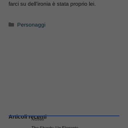
farci su dell’ironia è stata proprio lei.
Categorie
Personaggi
Articoli recenti
Archivio
The Shards: Un Elegante