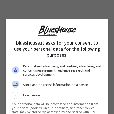
blueshouse.it asks for your consent to
use your personal data for the following
purposes:
Personalised advertising and content, advertising and
Cannavacciuolo
è arrivato all’apice della
content measurement, audience research and
services development
sua carriera. Lo chef ha segnato un altro
Store and/or access information on a device
traguardo immenso,
visto che il suo
Learn more
ristorante Villa Crespi
si è aggiudicato una
Your personal data will be processed and information from
terza stella Michelin
. Così, il totale delle
your device (cookies, unique identifiers, and other device
data) may be stored by, accessed by and shared with 319