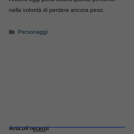
nella volontà di perdere ancora peso.
Categorie
Personaggi
Articoli recenti
Archivio