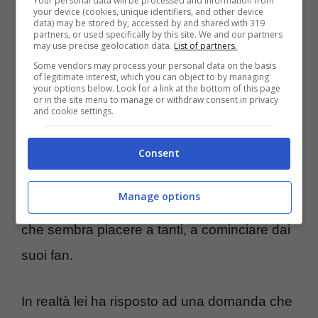
Your personal data will be processed and information from
@naliannalisa
your device (cookies, unique identifiers, and other device
data) may be stored by, accessed by and shared with 319
partners, or used specifically by this site. We and our partners
may use precise geolocation data.
List of partners.
Carlo Conti è in cerca di spalle femminili con
Some vendors may process your personal data on the basis
le quali condividere le telecamere della
of legitimate interest, which you can object to by managing
your options below. Look for a link at the bottom of this page
or in the site menu to manage or withdraw consent in privacy
prossima edizione del Festival. E quale
and cookie settings.
occasione migliore di questa per Annalisa di
farsi notare in un ruolo diverso da quello
Consent
della cantante? La Scarrone si è fatta avanti
Manage options
per ricoprire il ruolo di coconduttrice.
Idea
che sembra piacere a tanti, a cominciare dai
suoi fan.
In realtà lei ha risposto ad una domanda che