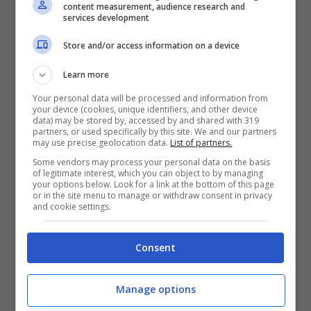
content measurement, audience research and
services development
rappresentanti le hanno comunicato
di
Store and/or access information on a device
averle dedicato un asteroide
. Si tratta del
corpo vagante 20014 Annalisa, chiamato
Learn more
Your personal data will be processed and information from
proprio come lei. Il sasso spaziale in
your device (cookies, unique identifiers, and other device
data) may be stored by, accessed by and shared with 319
questione è stato scoperto nel 1991 ma
partners, or used specifically by this site. We and our partners
may use precise geolocation data.
List of partners.
ancora ai giorni d’oggi si trovava senza una
Some vendors may process your personal data on the basis
of legitimate interest, which you can object to by managing
denominazione ufficiale, al di là di quella per
your options below. Look for a link at the bottom of this page
or in the site menu to manage or withdraw consent in privacy
la sua catalogazione.
and cookie settings.
“È laureata in fisica ma ha lasciato il segno
Consent
nel settore musicale”, ha scritto la NASA sul
Manage options
suo sito web ufficiale. Decisamente un bel