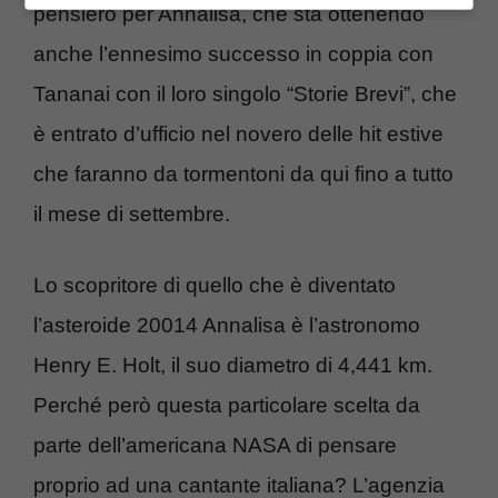
pensiero per Annalisa, che sta ottenendo
anche l’ennesimo successo in coppia con
Tananai con il loro singolo “Storie Brevi”, che
è entrato d’ufficio nel novero delle hit estive
che faranno da tormentoni da qui fino a tutto
il mese di settembre.
Lo scopritore di quello che è diventato
l’asteroide 20014 Annalisa è l’astronomo
Henry E. Holt, il suo diametro di 4,441 km.
Perché però questa particolare scelta da
parte dell’americana NASA di pensare
proprio ad una cantante italiana? L’agenzia