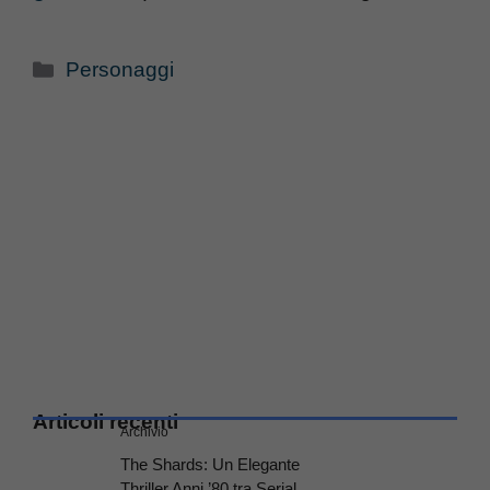
Categorie
Personaggi
Articoli recenti
Archivio
The Shards: Un Elegante
Thriller Anni ’80 tra Serial