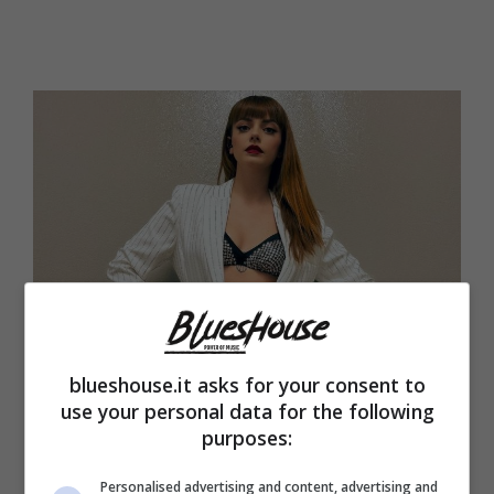
blueshouse.it asks for your consent to
Annalisa (Blueshouse.it) Foto Instagram @naliannalisa
use your personal data for the following
purposes:
La cantante italiana è stata contattata in via
Personalised advertising and content, advertising and
ufficiale dalla stessa NASA, i cui