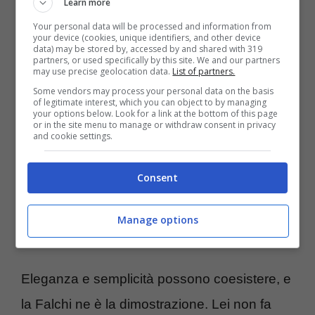
Learn more
Your personal data will be processed and information from
your device (cookies, unique identifiers, and other device
Anna Falchi in posa (Blueshouse.it)
data) may be stored by, accessed by and shared with 319
partners, or used specifically by this site. We and our partners
may use precise geolocation data.
List of partners.
La showgirl, in passato anche attrice e
Some vendors may process your personal data on the basis
of legitimate interest, which you can object to by managing
modella, è sempre sulla cresta dell’onda.
your options below. Look for a link at the bottom of this page
or in the site menu to manage or withdraw consent in privacy
Passano gli anni ma non passano la sua
and cookie settings.
eleganza e la sua presenza assolutamente
Consent
incantevole. Lei ha fatto tante cose in
carriera, tra tv, teatro ed incursioni anche nel
Manage options
mondo del cinema e della musica.
Eleganza e semplicità possono coesistere, e
la Falchi ne è la dimostrazione. Lei non fa