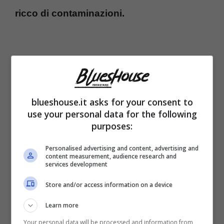
ricco di contaminazioni.
blueshouse.it asks for your consent to
use your personal data for the following
purposes:
Personalised advertising and content, advertising and
content measurement, audience research and
services development
In particolare un look su tutti è diventato
Store and/or access information on a device
iconico: si tratta dell’outfit sfoggiato da
Learn more
Angelina in occasione delle
prove sul palco
Your personal data will be processed and information from