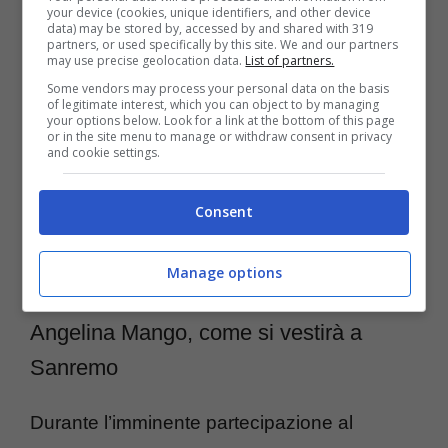
your device (cookies, unique identifiers, and other device
dell’Ariston composto da un maxidress –
data) may be stored by, accessed by and shared with 319
partners, or used specifically by this site. We and our partners
impreziosito da una stampa colorata e
may use precise geolocation data.
List of partners.
damascata – abbinato a un
kimono
Some vendors may process your personal data on the basis
of legitimate interest, which you can object to by managing
your options below. Look for a link at the bottom of this page
oversize
. I capi non sono affatto scontati,
or in the site menu to manage or withdraw consent in privacy
and cookie settings.
dando vita a un look super originale e
ricercato, dal mood orientale. In generale la
Consent
cantante predilige uno stile trendy e sportivo,
in cui non manca mai un tocco di unicità.
Manage options
Angelina Mango, come si vestirà a
Sanremo
Durante l’imminente partecipazione al