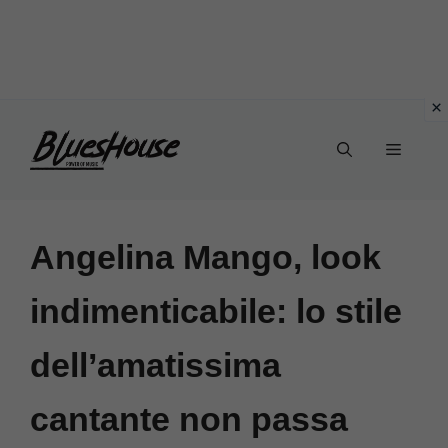
Vai
Menu
al
contenuto
Angelina Mango, look
indimenticabile: lo stile
dell’amatissima
cantante non passa