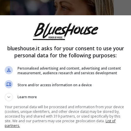
blueshouse.it asks for your consent to use your
personal data for the following purposes:
Personalised advertising and content, advertising and content
measurement, audience research and services development
Store and/or access information on a device
Learn more
Your personal data will be processed and information from your device
(cookies, unique identifiers, and other device data) may be stored by,
accessed by and shared with 319 partners, or used specifically by this
onostante la pubblica
dichiarazione di
site. We and our partners may use precise geolocation data.
List of
partners.
potrebbe aver avuto un momento di riflessione