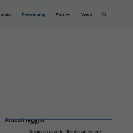
usica
Personaggi
Stories
News
Articoli recenti
Archivio
Malgioglio avverte: ‘Il sole può essere