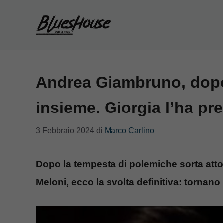
Vai
al
contenuto
Andrea Giambruno, dopo
insieme. Giorgia l’ha pr
3 Febbraio 2024
di
Marco Carlino
Dopo la tempesta di polemiche sorta att
Meloni, ecco la svolta definitiva: tornan