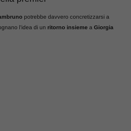
iambruno
potrebbe davvero concretizzarsi a
sognano l’idea di un
ritorno insieme
a
Giorgia