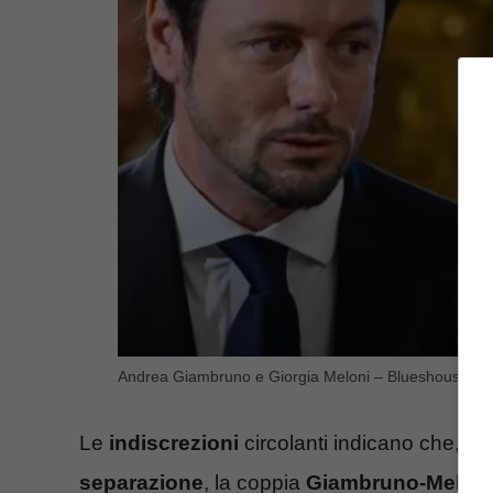
Andrea Giambruno e Giorgia Meloni – Blueshouse.it
Le
indiscrezioni
circolanti indicano che, n
separazione
, la coppia
Giambruno-Meloni