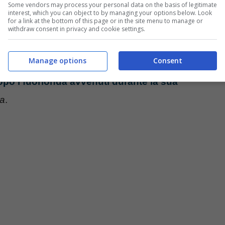
Some vendors may process your personal data on the basis of legitimate
roso
di cui si parla affonda le radici altrove.
interest, which you can object to by managing your options below. Look
for a link at the bottom of this page or in the site menu to manage or
withdraw consent in privacy and cookie settings.
sta
ex compagno di Giorgia, potrebbe
tornare
a
Manage options
Consent
co-conduttore di
“Diario del giorno”
insieme a
opo i fuorionda avvenuti durante la sua
ia
.