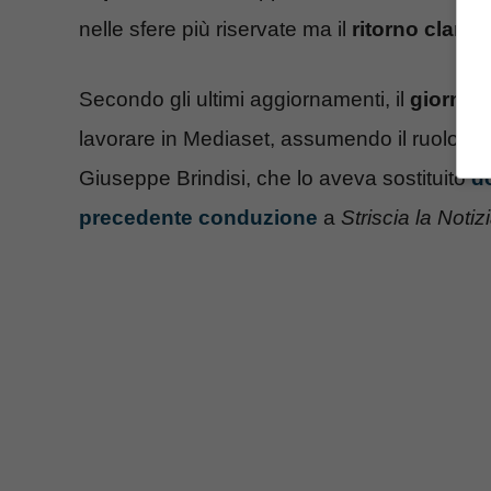
nelle sfere più riservate ma il
ritorno clamo
Secondo gli ultimi aggiornamenti, il
giornali
lavorare in Mediaset, assumendo il ruolo di 
Giuseppe Brindisi, che lo aveva sostituito
d
precedente conduzione
a
Striscia la Notiz