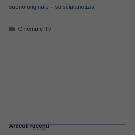
suono originale – striscialanotizia
Categorie
Cinema e Tv
Articoli recenti
Archivio