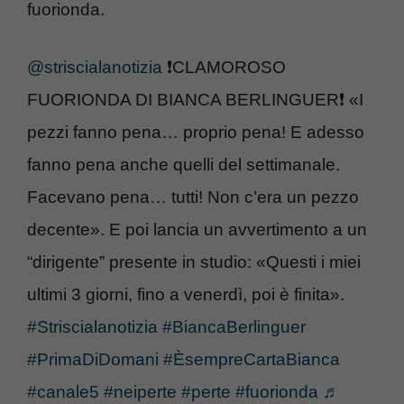
fuorionda.
@striscialanotizia
❗️CLAMOROSO
FUORIONDA DI BIANCA BERLINGUER❗️ «I
pezzi fanno pena… proprio pena! E adesso
fanno pena anche quelli del settimanale.
Facevano pena… tutti! Non c’era un pezzo
decente». E poi lancia un avvertimento a un
“dirigente” presente in studio: «Questi i miei
ultimi 3 giorni, fino a venerdì, poi è finita».
#Striscialanotizia
#BiancaBerlinguer
#PrimaDiDomani
#ÈsempreCartaBianca
#canale5
#neiperte
#perte
#fuorionda
♬