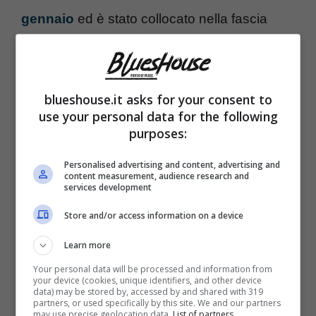
gennaio
ed è stato collocato nella fascia
oraria che va dalle ore 20:30 alle ore 21:20,
con il programma che ha sostituito “Stasera
Italia”, nonostante i contenuti siano in pratica
blueshouse.it asks for your consent to
use your personal data for the following
gli stessi.
purposes:
Personalised advertising and content, advertising and
Il fuorionda della Berlinguer è stato mostrato
content measurement, audience research and
services development
dalla trasmissione di Antonio Ricci durante la
serata di giovedì 11 gennaio 2024. Ezio
Store and/or access information on a device
Greggio commenta fuori campo le immagini
Learn more
mostrate, scherzando alla sua maniera ed a
Your personal data will be processed and information from
your device (cookies, unique identifiers, and other device
data) may be stored by, accessed by and shared with 319
quella che contraddistingue Striscia.
partners, or used specifically by this site. We and our partners
may use precise geolocation data.
List of partners.