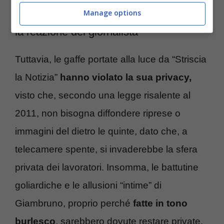
Manage options
Violazione della privacy e diffamazione:
la reazione del giornalista
Tuttavia, le gaffe portate alla luce da “Striscia
la Notizia”
hanno violato la sua privacy,
visto che, secondo una legge risalente al
2011, non bisogna diffondere riprese o
immagini del dietro le quinte, dato che, a
telecamere spente, si invaderebbe la sfera
privata dei lavoratori. Insomma, le battutine
goliardiche e le allusioni “intime” di
Giambruno, proprio perché
fatte in tono
burlesco
, sarebbero dovute restare private.