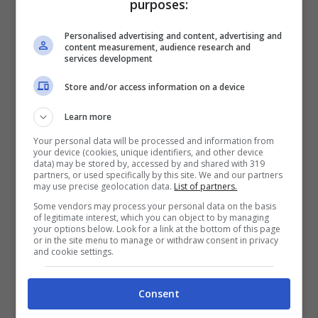
purposes:
Senza contare lo stravolgimento nella sua
Personalised advertising and content, advertising and
vita, con l’abbandono della compagna
content measurement, audience research and
services development
Giorgia Meloni e la retrocessione sul posto di
lavoro.
I Fuorionda sono stati davvero
Store and/or access information on a device
imbarazzanti
, nei quali il giornalista ha
Learn more
mostrato il lato peggiore di sé,
Your personal data will be processed and information from
your device (cookies, unique identifiers, and other device
data) may be stored by, accessed by and shared with 319
comportandosi da galletto vanitoso, dando
partners, or used specifically by this site. We and our partners
may use precise geolocation data.
List of partners.
fastidio alle colleghe, e non mostrando
Some vendors may process your personal data on the basis
rispetto né sul posto di lavoro né nei confronti
of legitimate interest, which you can object to by managing
your options below. Look for a link at the bottom of this page
or in the site menu to manage or withdraw consent in privacy
della sua ex, tra l’altro non una donna
and cookie settings.
qualunque, ma il nostro Presidente del
Consiglio.
Consent