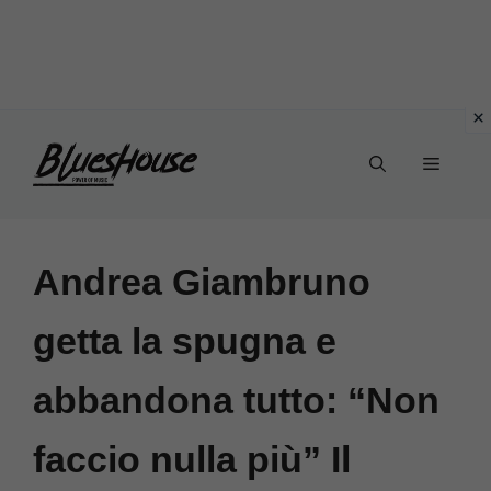
Vai
Menu
al
contenuto
Andrea Giambruno
getta la spugna e
abbandona tutto: “Non
faccio nulla più” Il