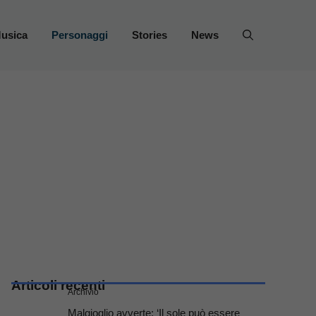
usica
Personaggi
Stories
News
Articoli recenti
Archivio
Malgioglio avverte: ‘Il sole può essere