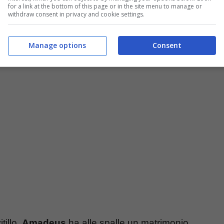
for a link at the bottom of this page or in the site menu to manage or
withdraw consent in privacy and cookie settings.
Manage options
Consent
it)
tillo,
Amadeus
ha alle spalle un matrimonio