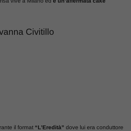
risa vive a Milano ed
è un’affermata cake
anna Civitillo
nte il format
“L’Eredità”
dove lui era conduttore