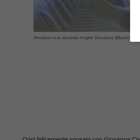
Amadues e la seconda moglie Giovanna (Blueshouse.
Oggi felicemente sposato con Giovanna Civi