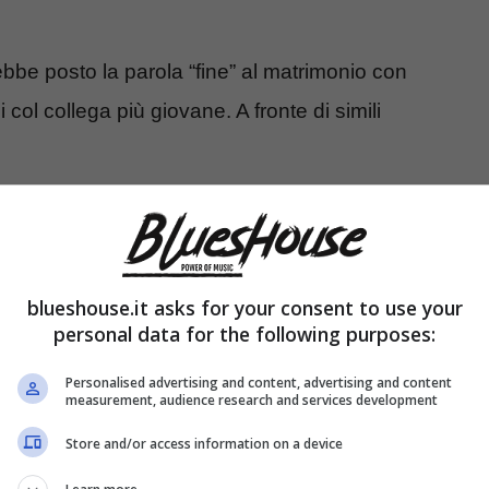
ebbe posto la parola “fine” al matrimonio con
 col collega più giovane. A fronte di simili
o finito a causa di Stefano De
almente le cose
blueshouse.it asks for your consent to use your
personal data for the following purposes:
Personalised advertising and content, advertising and content
measurement, audience research and services development
Store and/or access information on a device