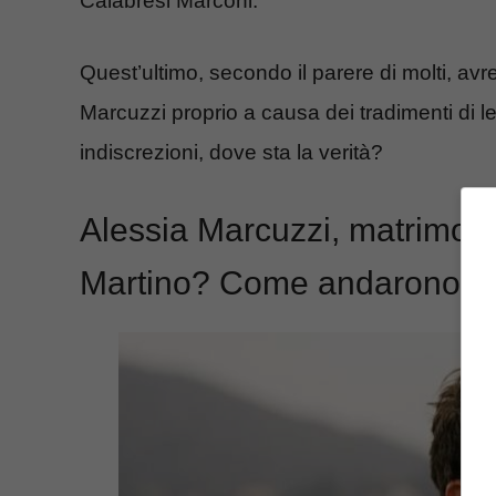
Calabresi Marconi.
Quest’ultimo, secondo il parere di molti, avr
Marcuzzi proprio a causa dei tradimenti di lei
indiscrezioni, dove sta la verità?
Alessia Marcuzzi, matrimoni
Martino? Come andarono re