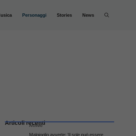
usica
Personaggi
Stories
News
Articoli recenti
Archivio
Malgioglio avverte: ‘Il sole può essere