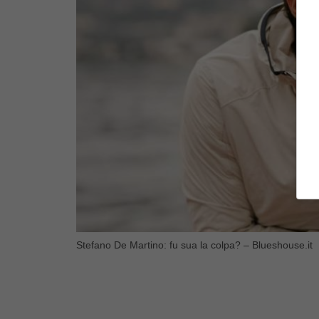
Stefano De Martino: fu sua la colpa? – Blueshouse.it